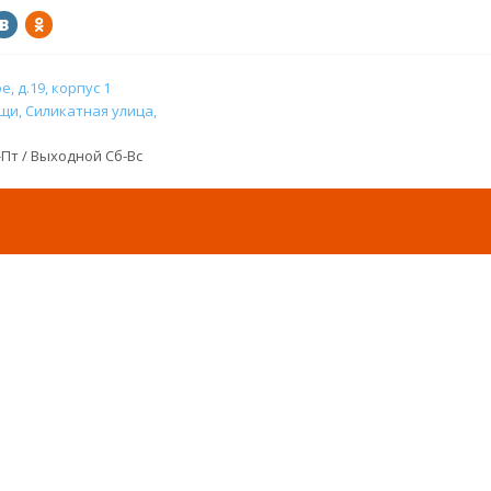
, д.19, корпус 1
и, Силикатная улица,
н-Пт / Выходной Сб-Вс