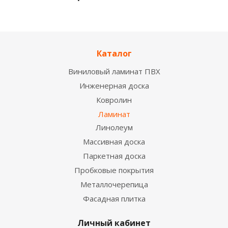
НОВИНКА
Каталог
Виниловый ламинат ПВХ
Инженерная доска
Ковролин
Ламинат
Линолеум
Ламинат 33 класс Woodstyle Forza 10 мм Сосна
Кадьяк
Массивная доска
2
1 230
руб.
/м
Паркетная доска
Пробковые покрытия
Металлочерепица
Фасадная плитка
Личный кабинет