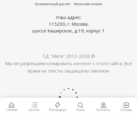
Безналичный расчет
Наличная оплата
Наш адрес:
115230, г. Москва,
шоссе Каширское, д.19, корпус 1
ТД "Мега" 2012-2026 ©
Мы не разрешаем копировать контент с этого сайта. Все
права на тексты защищены законом.
Ламинат Unilin Hercules HWR 096 Ясень Анкор
2
1 479
руб.
/м
Главная
Каталог
Распродажа
Поиск
Контакты
Отзывы