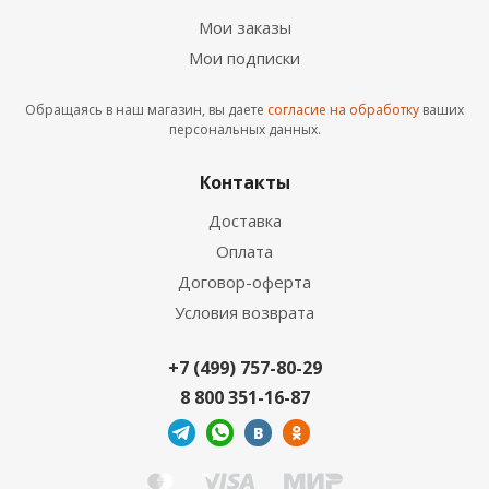
Мои заказы
Мои подписки
Обращаясь в наш магазин, вы даете
согласие на обработку
ваших
Ламинат Lamiwood (Ламивуд) Chester HDF 511
персональных данных.
Дуб Брайтон
2
3 249
руб.
/м
Контакты
Доставка
Оплата
Договор-оферта
Условия возврата
+7 (499) 757-80-29
8 800 351-16-87
Ламинат AGT Bering Пацифик PRK 004
2
1 590
руб.
/м