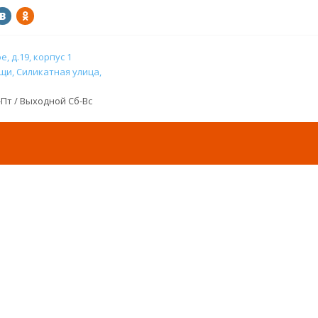
, д.19, корпус 1
и, Силикатная улица,
н-Пт / Выходной Сб-Вс