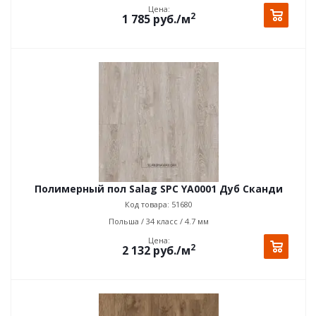
Цена:
2
1 785
руб.
/м
Полимерный пол Salag SPC YA0001 Дуб Сканди
Код товара: 51680
Польша / 34 класс / 4.7 мм
Цена:
2
2 132
руб.
/м