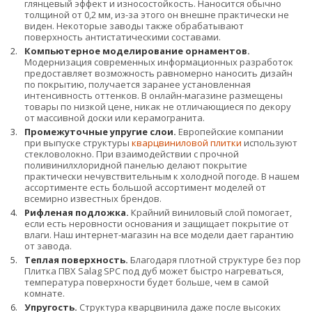
глянцевый эффект и износостойкость. Наносится обычно
толщиной от 0,2 мм, из-за этого он внешне практически не
виден. Некоторые заводы также обрабатывают
поверхность антистатическими составами.
Компьютерное моделирование орнаментов.
Модернизация современных информационных разработок
предоставляет возможность равномерно наносить дизайн
по покрытию, получается заранее установленная
интенсивность оттенков. В онлайн-магазине размещены
товары по низкой цене, никак не отличающиеся по декору
от массивной доски или керамогранита.
Промежуточные упругие слои.
Европейские компании
при выпуске структуры
кварцвиниловой плитки
используют
стекловолокно. При взаимодействии с прочной
поливинилхлоридной панелью делают покрытие
практически нечувствительным к холодной погоде. В нашем
ассортименте есть большой ассортимент моделей от
всемирно известных брендов.
Рифленая подложка.
Крайний виниловый слой помогает,
если есть неровности основания и защищает покрытие от
влаги. Наш интернет-магазин на все модели дает гарантию
от завода.
Теплая поверхность.
Благодаря плотной структуре без пор
Плитка ПВХ Salag SPC под дуб может быстро нагреваться,
температура поверхности будет больше, чем в самой
комнате.
Упругость.
Структура кварцвинила даже после высоких