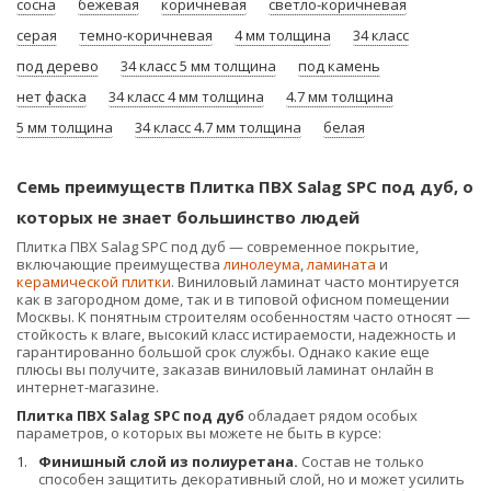
сосна
бежевая
коричневая
светло-коричневая
серая
темно-коричневая
4 мм толщина
34 класс
под дерево
34 класс 5 мм толщина
под камень
нет фаска
34 класс 4 мм толщина
4.7 мм толщина
5 мм толщина
34 класс 4.7 мм толщина
белая
Семь преимуществ Плитка ПВХ Salag SPC под дуб, о
которых не знает большинство людей
Плитка ПВХ Salag SPC под дуб — современное покрытие,
включающие преимущества
линолеума
,
ламината
и
керамической плитки
. Виниловый ламинат часто монтируется
как в загородном доме, так и в типовой офисном помещении
Москвы. К понятным строителям особенностям часто относят —
стойкость к влаге, высокий класс истираемости, надежность и
гарантированно большой срок службы. Однако какие еще
плюсы вы получите, заказав виниловый ламинат онлайн в
интернет-магазине.
Плитка ПВХ Salag SPC под дуб
обладает рядом особых
параметров, о которых вы можете не быть в курсе:
Финишный слой из полиуретана.
Состав не только
способен защитить декоративный слой, но и может усилить