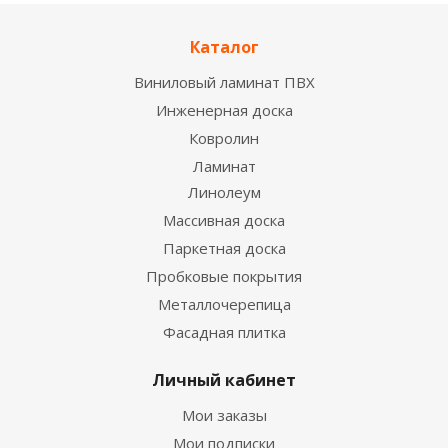
Каталог
Виниловый ламинат ПВХ
Инженерная доска
Ковролин
Ламинат
Линолеум
Смеситель Elghansa Kitchen 56A0590 для кухни
хром
Массивная доска
6 400
руб.
/шт
Паркетная доска
Пробковые покрытия
Металлочерепица
Фасадная плитка
Личный кабинет
Мои заказы
Мои подписки