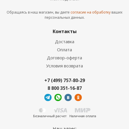
Обращаясь в наш магазин, вы даете
согласие на обработку
ваших
Смеситель Elghansa Brunn New 56A0906 для
персональных данных.
кухни хром
4 750
руб.
/шт
Контакты
Доставка
Оплата
Договор-оферта
Условия возврата
+7 (499) 757-80-29
8 800 351-16-87
Смеситель Elghansa Wieden New 5670909 для
кухни хром
6 750
руб.
/шт
Безналичный расчет
Наличная оплата
Наш адрес: