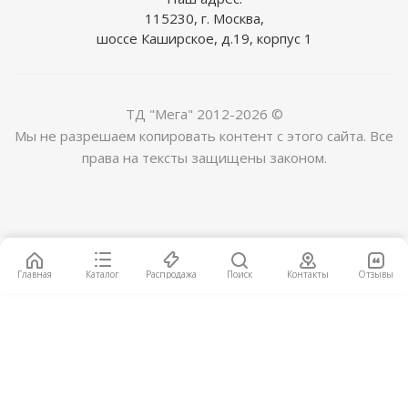
115230, г. Москва,
шоссе Каширское, д.19, корпус 1
ТД "Мега" 2012-2026 ©
Мы не разрешаем копировать контент с этого сайта. Все
права на тексты защищены законом.
Смеситель Elghansa Kitchen Pure Water 56A2235
для кухни (для фильтра) хром
9 990
руб.
/шт
Главная
Каталог
Распродажа
Поиск
Контакты
Отзывы