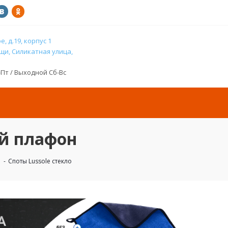
, д.19, корпус 1
и, Силикатная улица,
н-Пт / Выходной Сб-Вс
ый плафон
-
Споты Lussole стекло