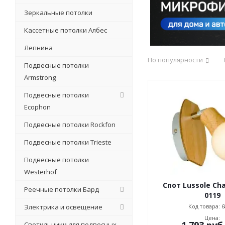
Зеркальные потолки
Кассетные потолки Албес
Лепнина
По популярности
Подвесные потолки
Armstrong
Подвесные потолки
Ecophon
Подвесные потолки Rockfon
Подвесные потолки Trieste
Подвесные потолки
Westerhof
Спот Lussole Cha
Реечные потолки Бард
0119
Код товара: 6
Электрика и освещение
Цена:
1 793
руб
Светильники для подвесных