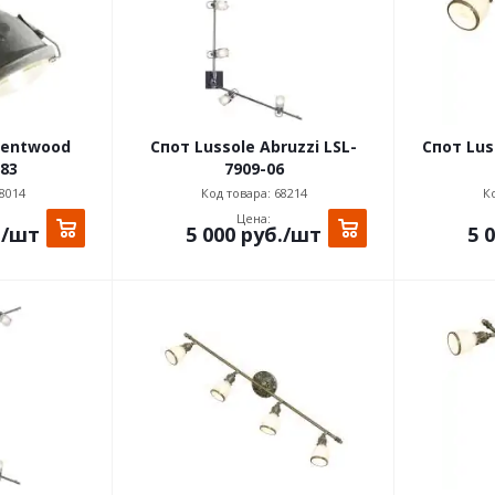
rentwood
Спот Lussole Abruzzi LSL-
Спот Luss
83
7909-06
8014
Код товара: 68214
Ко
Цена:
.
/шт
5 000
руб.
/шт
5 