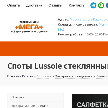
Оплата
Доставка
Отзывы
Контакты
Адрес:
Москва, шоссе Каширское
Cклад для самовывоза:
Мытищ
38с2
Режим работы:
10:00 - 20:00 П
Споты Lussole стеклянн
Главная
-
Каталог
-
Потолки
-
Электрика и освещение
-
Споты
Потолки
Декоративные потолки