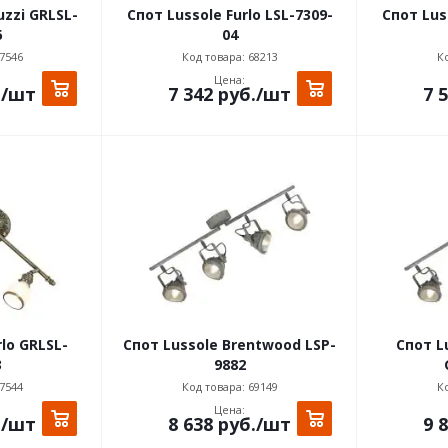
uzzi GRLSL-
Спот Lussole Furlo LSL-7309-
Спот Luss
6
04
7546
Код товара: 68213
Ко
Цена:
.
/шт
7 342
руб.
/шт
7 
rlo GRLSL-
Спот Lussole Brentwood LSP-
Спот L
3
9882
7544
Код товара: 69149
Ко
Цена:
.
/шт
8 638
руб.
/шт
9 