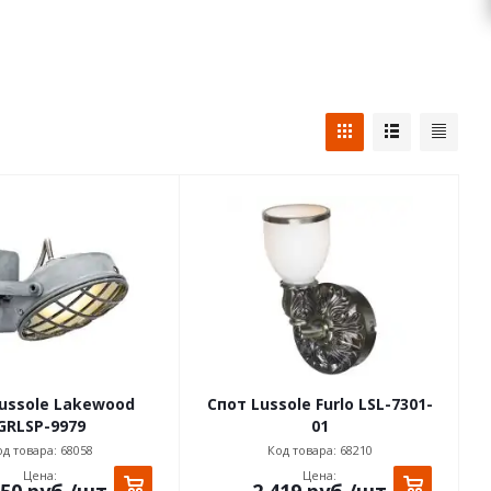
ussole Lakewood
Спот Lussole Furlo LSL-7301-
GRLSP-9979
01
д товара: 68058
Код товара: 68210
Цена:
Цена:
350
руб.
/шт
2 419
руб.
/шт