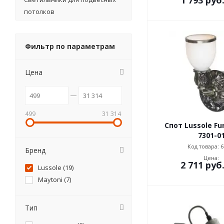
потолков
Фильтр по параметрам
Цена
499
31 314
Спот Lussole Fu
7301-0
Код товара: 6
Бренд
Цена:
2 711
руб
Lussole (
19
)
Maytoni (
7
)
Тип