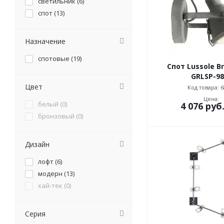
cветильник (
6
)
спот (
13
)
Назначение
спотовые (
19
)
Спот Lussole B
GRLSP-98
Цвет
Код товара: 6
Цена:
белый (
0
)
4 076
руб
бронзовый (
0
)
Дизайн
лофт (
6
)
модерн (
13
)
хай-тек (
0
)
Серия