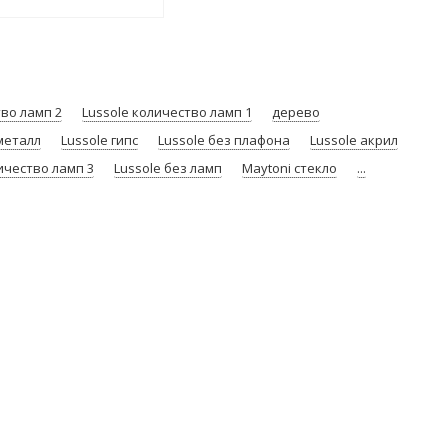
тво ламп 2
Lussole количество ламп 1
дерево
металл
Lussole гипс
Lussole без плафона
Lussole акрил
ичество ламп 3
Lussole без ламп
Maytoni стекло
...