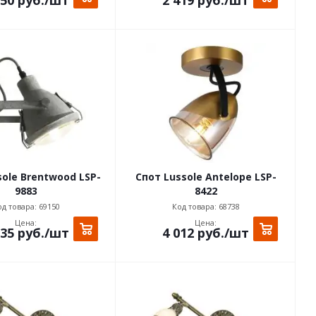
sole Brentwood LSP-
Спот Lussole Antelope LSP-
9883
8422
д товара: 69150
Код товара: 68738
Цена:
Цена:
835
руб.
/шт
4 012
руб.
/шт