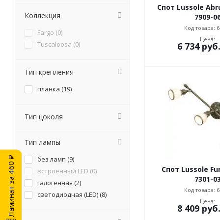
Спот Lussole Abr
Коллекция
7909-0
Код товара: 6
Fargo (
0
)
Цена:
Tuscaloosa (
0
)
6 734
руб
Тип крепления
планка (
19
)
Тип цоколя
Тип лампы
Ламинат за 460 ₽
без ламп (
9
)
Спот Lussole Fu
встроенный LED (
0
)
7301-0
галогенная (
2
)
Код товара: 6
светодиодная (LED) (
8
)
Цена:
8 409
руб