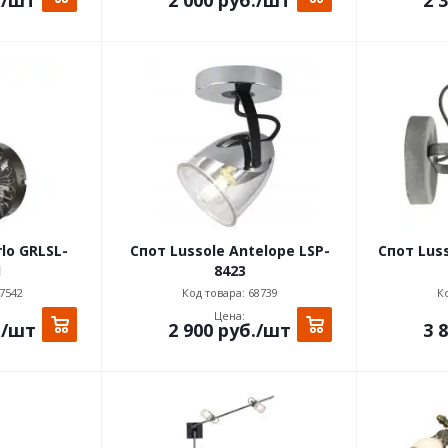
rlo GRLSL-
Спот Lussole Antelope LSP-
Спот Lus
1
8423
7542
Код товара: 68739
Ко
Цена:
.
/шт
2 900
руб.
/шт
3 