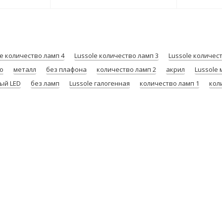
le количество ламп 4
Lussole количество ламп 3
Lussole количес
о
металл
без плафона
количество ламп 2
акрил
Lussole 
ый LED
без ламп
Lussole галогенная
количество ламп 1
кол