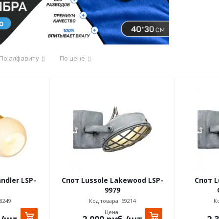
По алфавиту
По цене
ndler LSP-
Спот Lussole Lakewood LSP-
Спот L
9979
8249
Код товара: 69214
Ко
Цена:
.
/шт
2 000
руб.
/шт
2 