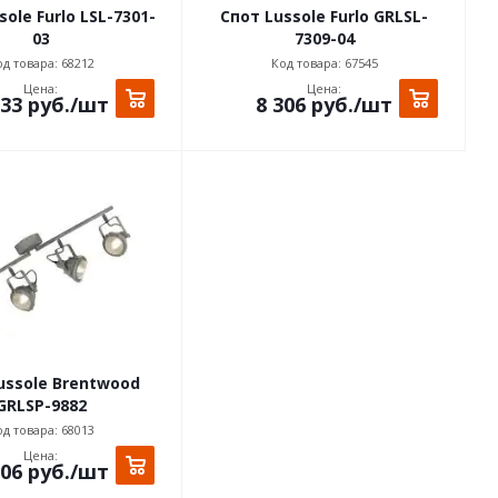
ole Furlo LSL-7301-
Спот Lussole Furlo GRLSL-
03
7309-04
д товара: 68212
Код товара: 67545
Цена:
Цена:
533
руб.
/шт
8 306
руб.
/шт
ussole Brentwood
GRLSP-9882
д товара: 68013
Цена:
806
руб.
/шт