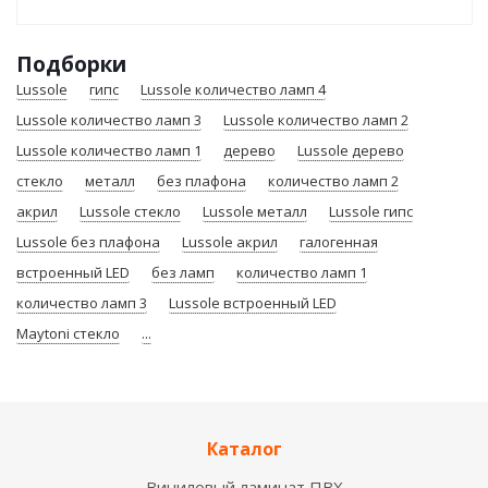
Подборки
Lussole
гипс
Lussole количество ламп 4
Lussole количество ламп 3
Lussole количество ламп 2
Lussole количество ламп 1
дерево
Lussole дерево
стекло
металл
без плафона
количество ламп 2
акрил
Lussole стекло
Lussole металл
Lussole гипс
Lussole без плафона
Lussole акрил
галогенная
встроенный LED
без ламп
количество ламп 1
количество ламп 3
Lussole встроенный LED
Maytoni стекло
...
Каталог
Виниловый ламинат ПВХ