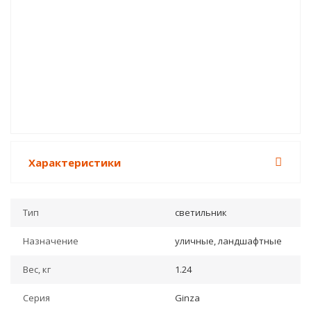
Садово-парковый светильник Outdoor Ginza
O041FL-L50B3K
23 190
руб.
/шт
Характеристики
Тип
светильник
Назначение
уличные, ландшафтные
Вес, кг
1.24
Серия
Ginza