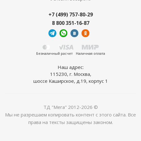
+7 (499) 757-80-29
8 800 351-16-87
Трековый светильник Technical Vuoro TR003-1-
36W3K-W-W
3 990
руб.
/шт
Безналичный расчет
Наличная оплата
Наш адрес:
115230, г. Москва,
шоссе Каширское, д.19, корпус 1
ТД "Мега" 2012-2026 ©
Мы не разрешаем копировать контент с этого сайта. Все
права на тексты защищены законом.
Потолочный светильник Maytoni Coupe C046CL-
03G