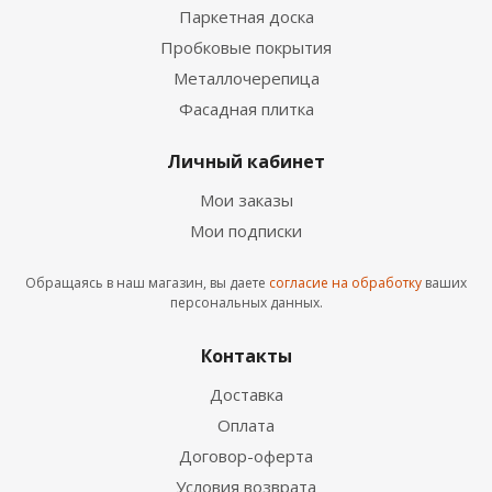
19 560
руб.
/шт
Паркетная доска
Пробковые покрытия
Металлочерепица
Фасадная плитка
Личный кабинет
Мои заказы
Мои подписки
Обращаясь в наш магазин, вы даете
согласие на обработку
ваших
Настенно-потолочный светильник Odeon Light
персональных данных.
Pelow 4956/4 E14 4*40W
10 560
руб.
/шт
Контакты
Доставка
Оплата
Договор-оферта
Условия возврата