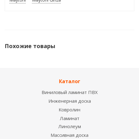
Похожие товары
Каталог
Виниловый ламинат ПВХ
Инженерная доска
Ковролин
Ламинат
Линолеум
Настенный светильник Odeon Light Flavio
6632/15WL LED 15W
Массивная доска