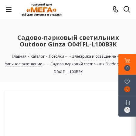
Садово-парковый светильник
Outdoor Ginza O041FL-L100B3K
Главная
-
Каталог
-
Потолки
-
Электрика и освещение
-
Уличное освещение
-
Садово-парковый светильник Outdoor Ginza
0
O041FL-L100B3K
0
0