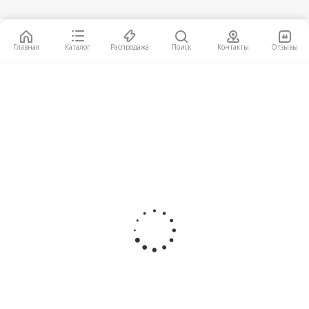
14 990
руб.
/шт
Главная
Каталог
Распродажа
Поиск
Контакты
Отзывы
Светильник подвесной Lussole Madison 2 LSP-
8501
20 239
руб.
/шт