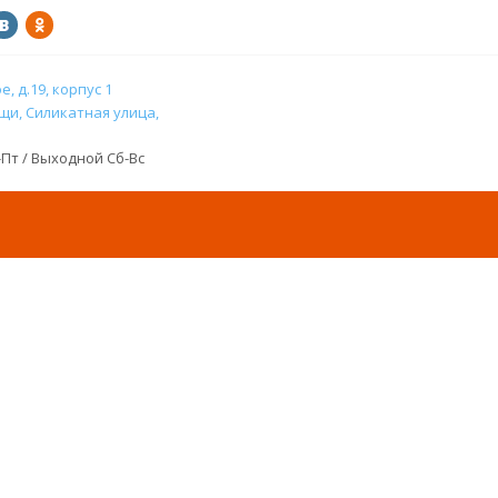
, д.19, корпус 1
и, Силикатная улица,
н-Пт / Выходной Сб-Вс