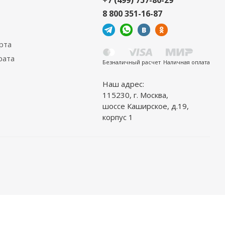
8 800 351-16-87
рта
рата
6 Аррибено
Безналичный расчет
Наличная оплата
Наш адрес:
115230, г. Москва,
шоссе Каширское, д.19,
корпус 1
e House Kerri