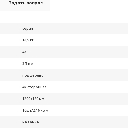
Задать вопрос
серая
14,5 кг
43
3,5 мм
под дерево
4х-сторонняя
1200х180 мм
10шт/2,16 кв.м
на замке