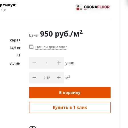
ртикул:
 101
2
950
руб.
/м
Цена:
серая
Нашли дешевле?
14,5 кг
43
упак
3,5 мм
2
м
В корзину
Купить в 1 клик