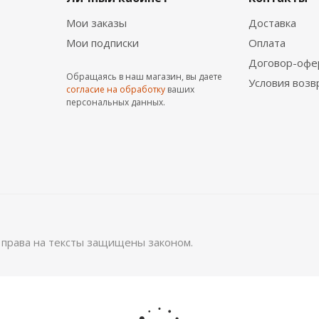
Мои заказы
Доставка
Мои подписки
Оплата
Договор-офе
Обращаясь в наш магазин, вы даете
Условия возв
рех Светлый
Виниловый пол StoneWood Classic SW 102
согласие на обработку
ваших
2
персональных данных.
1 599
руб.
/м
НОВИНКА
е права на тексты защищены законом.
анте
Виниловая SPC плитка ПВХ Art Vinyl Tarkett Futur
2
2 260
руб.
/м