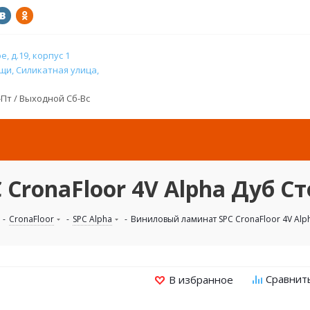
, д.19, корпус 1
и, Силикатная улица,
н-Пт / Выходной Сб-Вс
ronaFloor 4V Alpha Дуб Ст
-
CronaFloor
-
SPC Alpha
-
Виниловый ламинат SPC CronaFloor 4V Alp