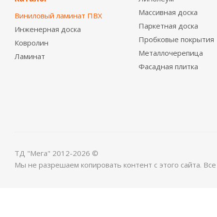
Массивная доска
Виниловый ламинат ПВХ
Паркетная доска
Инженерная доска
Пробковые покрытия
Ковролин
Металлочерепица
Ламинат
Виниловый ламинат SPC Stepton Timeless Classic О
Фасадная плитка
2
2 850
руб.
/м
ТД "Мега" 2012-2026 ©
Мы не разрешаем копировать контент с этого сайта. Вс
Виниловая плитка Lamiwood SPC Moderno 714 Дуб Д
2
3 299
руб.
/м