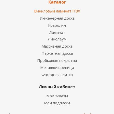
Каталог
Виниловый ламинат ПВХ
Инженерная доска
Ковролин
Ламинат
Линолеум
SPC покрытие Westerhof Vivace Капри 625*125*4
мм
Массивная доска
2
2 150
руб.
/м
Паркетная доска
Пробковые покрытия
Металлочерепица
НОВИНКА
Фасадная плитка
Личный кабинет
Мои заказы
Мои подписки