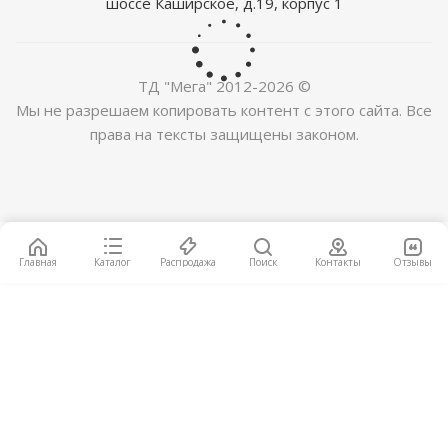
шоссе Каширское, д.19, корпус 1
ТД "Мега" 2012-2026 ©
Виниловый ламинат SPC Stepton Urban ST 1118
Мы не разрешаем копировать контент с этого сайта. Все
2
2 060
руб.
/м
права на тексты защищены законом.
НОВИНКА
Главная
Каталог
Распродажа
Поиск
Контакты
Отзывы
Виниловый ламинат Vinilam Glue Luxury LVT 33808
Дуб Витория Glue (4,555 м2)
2
2 949
руб.
/м