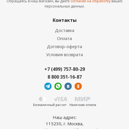
Обращаясь в наш магазин, вы даете
согласие на обработку
ваших
SPC ламинат Cronafloor Radical Chiс Флитвуд
персональных данных.
RC005
Контакты
Доставка
НОВИНКА
Оплата
Договор-оферта
Условия возврата
+7 (499) 757-80-29
8 800 351-16-87
SPC ламинат Cronafloor Joli Зиркон J1006
НОВИНКА
Безналичный расчет
Наличная оплата
Наш адрес:
115230, г. Москва,