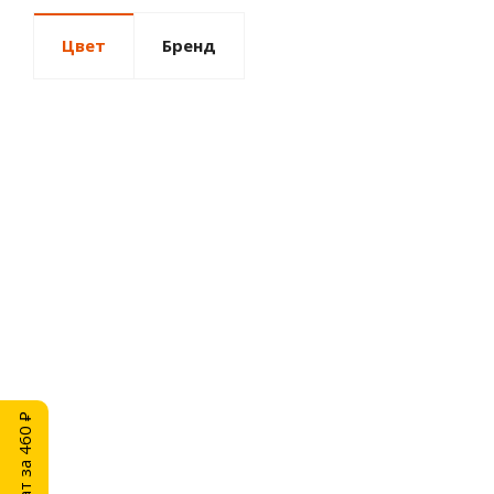
Цвет
Бренд
Плинтус шпонированный Tarkett Ясень Коньяк 16х
1 380
руб.
/шт
Ламинат за 460 ₽