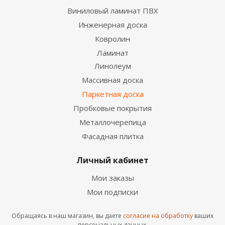
Виниловый ламинат ПВХ
Инженерная доска
Ковролин
Ламинат
Линолеум
Паркетная доска Поларвуд Ясень Premium Dover
Matt однополосная 138x2000 мм
Массивная доска
2
5 360
руб.
/м
Паркетная доска
Пробковые покрытия
Металлочерепица
Фасадная плитка
Личный кабинет
Мои заказы
Мои подписки
Обращаясь в наш магазин, вы даете
согласие на обработку
ваших
Паркетная доска Tarkett Rumba Ясень Камень
персональных данных.