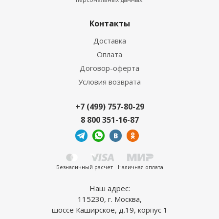
браш
2
8 717
руб.
/м
Контакты
Доставка
Оплата
НОВИНКА
Договор-оферта
Условия возврата
+7 (499) 757-80-29
8 800 351-16-87
Паркетная доска Focus Floor трехполосная Дуб
Робуст, молочно-белый матовый лак (Oak Brisk
Matt 3S) (3,41 м2)
Безналичный расчет
Наличная оплата
2
3 330
руб.
/м
Наш адрес:
115230, г. Москва,
НОВИНКА
шоссе Каширское, д.19, корпус 1