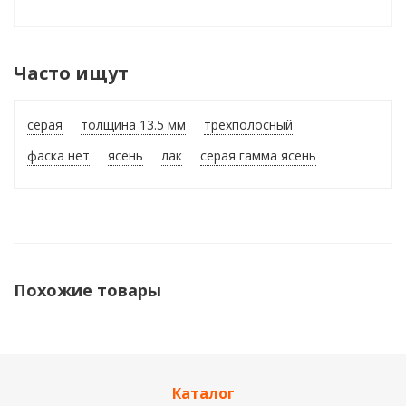
Часто ищут
серая
толщина 13.5 мм
трехполосный
фаска нет
ясень
лак
серая гамма ясень
Похожие товары
Каталог