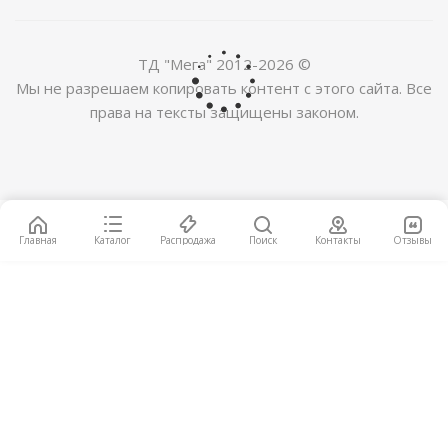
ТД "Мега" 2012-2026 ©
Мы не разрешаем копировать контент с этого сайта. Все
права на тексты защищены законом.
Паркетная доска Sommer (Синтерос) Europlank
Дуб Лагуна
2
4 500
руб.
/м
Главная
Каталог
Распродажа
Поиск
Контакты
Отзывы