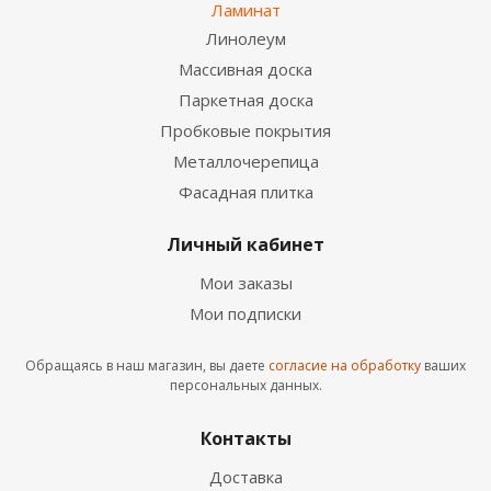
Ламинат
Линолеум
Ламинат Classen Casa Corona 4V WR 56011 Дуб
Розано
Массивная доска
2
2 025
руб.
/м
Паркетная доска
Пробковые покрытия
Металлочерепица
Фасадная плитка
Личный кабинет
Мои заказы
Мои подписки
Обращаясь в наш магазин, вы даете
согласие на обработку
ваших
Ламинат Hessen Floor Queen Style Дуб Дарем
персональных данных.
9281-4
2
1 575
руб.
/м
Контакты
Доставка