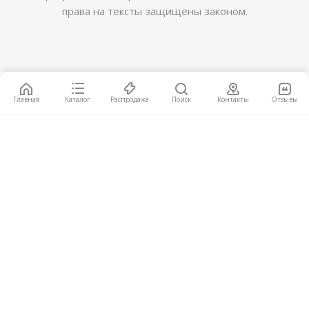
права на тексты защищены законом.
Ламинат Kastamonu Emerald FP562 Дуб Беринг
2
1 360
руб.
/м
СЕРТИФИКАТ КМ2
Главная
Каталог
Распродажа
Поиск
Контакты
Отзывы
Ламинат 33 класс Kronotex Mammut D 4752 Дуб
светлый Макро
2
3 890
руб.
/м