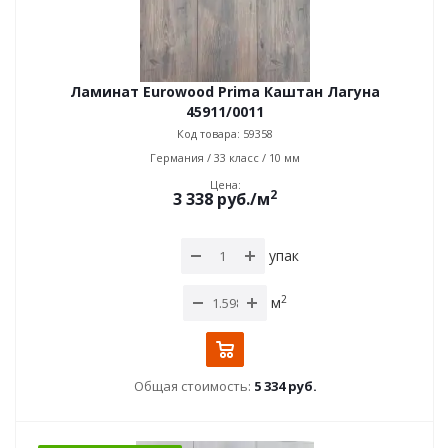
Ламинат Eurowood Prima Каштан Лагуна
45911/0011
Код товара: 59358
Германия / 33 класс / 10 мм
Цена:
2
3 338
руб.
/м
упак
2
м
Общая стоимость:
5 334 руб.