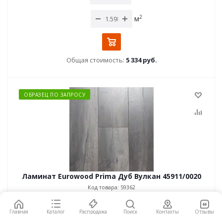
2
м
Общая стоимость:
5 334 руб.
ОБРАЗЕЦ ПО ЗАПРОСУ
Ламинат Eurowood Prima Дуб Вулкан 45911/0020
Код товара: 59362
Германия / 33 класс / 10 мм
Главная
Каталог
Распродажа
Поиск
Контакты
Отзывы
Цена:
2
3 338
руб.
/м