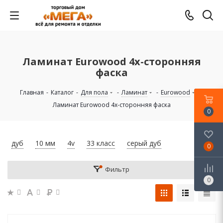
Ламинат Eurowood 4х-сторонняя
фаска
Главная
-
Каталог
-
Для пола
-
Ламинат
-
Eurowood
-
Ламинат Eurowood 4х-сторонняя фаска
0
дуб
10 мм
4v
33 класс
серый дуб
0
Фильтр
0