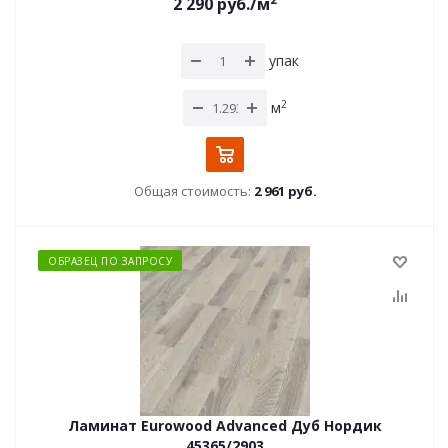
2 290
руб.
/м
упак
2
м
Общая стоимость:
2 961 руб.
ОБРАЗЕЦ ПО ЗАПРОСУ
Ламинат Eurowood Advanced Дуб Нордик
45365/2903