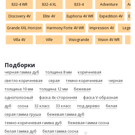
832-4 WR
832-4 XL
833-4
Adventure
Amb
Discovery 4V
Elite 4V
Euphoria 4V WR
Expedition 4V
Ext
Grande XXL Horizon
Harmony Forte 4V WR
Impression 4V
Legend
Villa 4V
Ville
Visiogrande
Vision 4V WR
Vo
Подборки
черная гамма дуб
толщина 8 мм
коричневая
светло-коричневая
серая
темно-коричневая
черная
толщина 10 мм
толщина 12 мм
бежевая
однополосный
фаска 4х-сторонняя
фаска V-образная
дуб
сосна
32 класс
33 класс
под дерево
белая
серая гамма груша
бежевая гамма дуб
темно-коричневая гамма дуб
бежевая гамма сосна
белая гамма дуб
белая гамма сосна
...