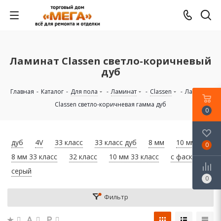
Ламинат Classen светло-коричневый
дуб
Главная
-
Каталог
-
Для пола
-
Ламинат
-
Classen
-
Ламинат
Classen светло-коричневая гамма дуб
0
дуб
4V
33 класс
33 класс дуб
8 мм
10 мм
0
8 мм 33 класс
32 класс
10 мм 33 класс
с фаской
серый
0
Фильтр