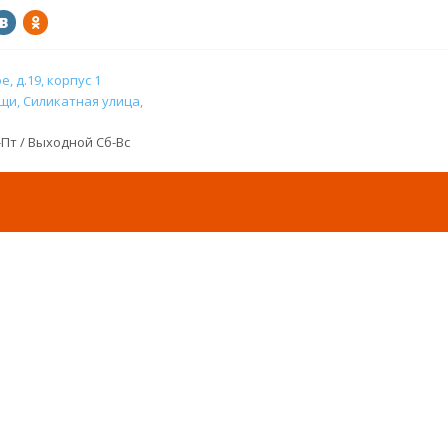
, д.19, корпус 1
и, Силикатная улица,
н-Пт / Выходной Сб-Вс