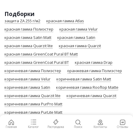
Подборки
защита ZA 255 г/м2
красная гамма Atlas
красная гамма Полиэстер
красная гамма Velur
красная гамма Satin Мatt
красная гамма Satin
красная гамма Quarzit lite
красная гамма Quarzit
красная гамма GreenCoat Pural BT Matt
красная гамма GreenCoat Pural BT
красная гамма Drap
коричневая гамма Полиэстер
оранжевая гамма Полиэстер
коричневая гамма Velur
коричневая гамма Satin Мatt
коричневая гамма Satin
коричневая гамма Rooftop Matte
коричневая гамма Quarzit lite
коричневая гамма Quarzit
коричневая гамма PurPro Matt
коричневая гамма PurLite Мatt
коричневая гамма GreenCoat Pural BT Matt
Главная
Каталог
Распродажа
Поиск
Контакты
Отзывы
коричневая гамма GreenCoat Pural BT