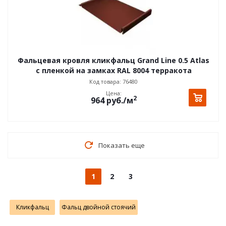
Фальцевая кровля кликфальц Grand Line 0.5 Atlas
с пленкой на замках RAL 8004 терракота
Код товара: 76480
Цена:
2
964
руб.
/м
Показать еще
1
2
3
Кликфальц
Фальц двойной стоячий