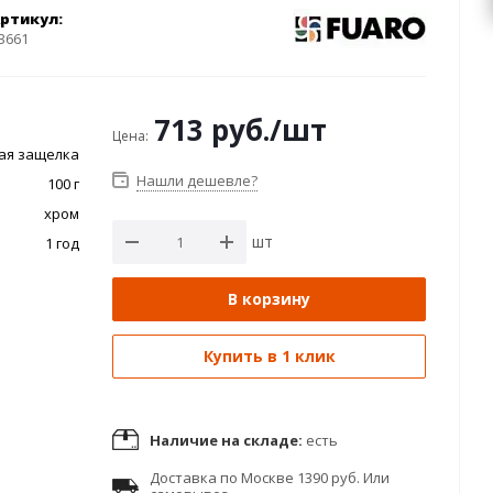
ртикул:
3661
713
руб.
/шт
Цена:
ая защелка
Нашли дешевле?
100 г
хром
шт
1 год
В корзину
Купить в 1 клик
Наличие на складе:
есть
Доставка по Москве 1390 руб. Или