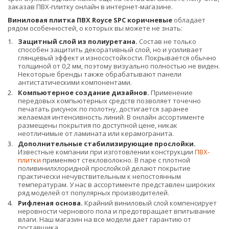
заказав ПВХ-плитку онлайн в интернет-магазине.
Виниловая плитка ПВХ Royce SPC коричневые
обладает
рядом особенностей, о которых вы можете не знать:
Защитный слой из полиуретана.
Состав не только
способен защитить декоративный слой, но и усиливает
глянцевый эффект и износостойкости. Покрывается обычно
толщиной от 0,2 мм, поэтому визуально полностью не виден.
Некоторые бренды также обрабатывают панели
антистатическими компонентами.
Компьютерное создание дизайнов.
Применение
передовых компьютерных средств позволяет точечно
печатать рисунок по полотну, достигается заранее
желаемая интенсивность линий. В онлайн ассортименте
размещены покрытия по доступной цене, никак
неотличимые от ламината или керамогранита.
Дополнительные стабилизирующие прослойки.
Известные компании при изготовлении конструкции
ПВХ-
плитки
применяют стекловолокно. В паре с плотной
поливинилхлоридной прослойкой делают покрытие
практически нечувствительным к непостоянным
температурам. У нас в ассортименте представлен широких
ряд моделей от популярных производителей.
Рифленая основа.
Крайний виниловый слой компенсирует
неровности чернового пола и предотвращает впитывание
влаги. Наш магазин на все модели дает гарантию от
поставщика.