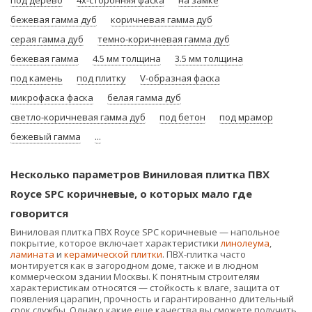
под дерево
4х-сторонняя фаска
на замке
бежевая гамма дуб
коричневая гамма дуб
серая гамма дуб
темно-коричневая гамма дуб
бежевая гамма
4.5 мм толщина
3.5 мм толщина
под камень
под плитку
V-образная фаска
микрофаска фаска
белая гамма дуб
светло-коричневая гамма дуб
под бетон
под мрамор
бежевый гамма
...
Несколько параметров Виниловая плитка ПВХ
Royce SPC коричневые, о которых мало где
говорится
Виниловая плитка ПВХ Royce SPC коричневые — напольное
покрытие, которое включает характеристики
линолеума
,
ламината
и
керамической плитки
. ПВХ-плитка часто
монтируется как в загородном доме, также и в людном
коммерческом здании Москвы. К понятным строителям
характеристикам относятся — стойкость к влаге, защита от
появления царапин, прочность и гарантированно длительный
срок службы. Однако какие еще качества вы сможете получить,