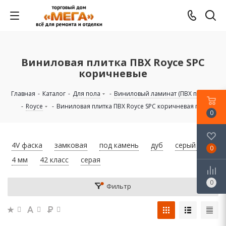
Виниловая плитка ПВХ Royce SPC
коричневые
Главная
-
Каталог
-
Для пола
-
Виниловый ламинат (ПВХ плитка)
-
Royce
-
Виниловая плитка ПВХ Royce SPC коричневая гамма
0
4V фаска
замковая
под камень
дуб
серый дуб
0
4 мм
42 класс
серая
0
Фильтр