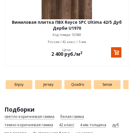
Виниловая плитка ПВХ Royce SPC Ultima 42/5 Дуб
Дерби U1970
Код товара: 92588
Россия / 42 класс / 5 мм
Цена:
2
2 400
руб.
/м
Enjoy
Jersey
Qvadro
Sense
U
Подборки
светло-коричневая гамма
белая гамма
темно-коричневая гамма
42 класс
4 мм толщина
дуб