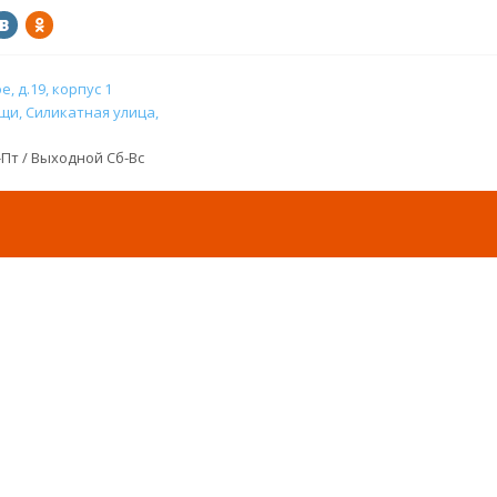
, д.19, корпус 1
и, Силикатная улица,
н-Пт / Выходной Сб-Вс