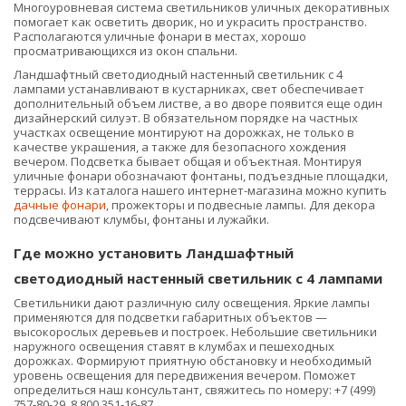
Многоуровневая система светильников уличных декоративных
помогает как осветить дворик, но и украсить пространство.
Располагаются уличные фонари в местах, хорошо
просматривающихся из окон спальни.
Ландшафтный светодиодный настенный светильник с 4
лампами устанавливают в кустарниках, свет обеспечивает
дополнительный объем листве, а во дворе появится еще один
дизайнерский силуэт. В обязательном порядке на частных
участках освещение монтируют на дорожках, не только в
качестве украшения, а также для безопасного хождения
вечером. Подсветка бывает общая и объектная. Монтируя
уличные фонари обозначают фонтаны, подъездные площадки,
террасы. Из каталога нашего интернет-магазина можно купить
дачные фонари
, прожекторы и подвесные лампы. Для декора
подсвечивают клумбы, фонтаны и лужайки.
Где можно установить Ландшафтный
светодиодный настенный светильник с 4 лампами
Светильники дают различную силу освещения. Яркие лампы
применяются для подсветки габаритных объектов —
высокорослых деревьев и построек. Небольшие светильники
наружного освещения ставят в клумбах и пешеходных
дорожках. Формируют приятную обстановку и необходимый
уровень освещения для передвижения вечером. Поможет
определиться наш консультант, свяжитесь по номеру: +7 (499)
757-80-29, 8 800 351-16-87.