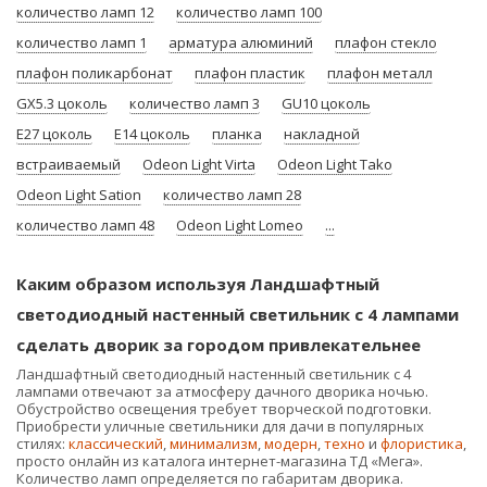
количество ламп 12
количество ламп 100
количество ламп 1
арматура алюминий
плафон стекло
плафон поликарбонат
плафон пластик
плафон металл
GX5.3 цоколь
количество ламп 3
GU10 цоколь
E27 цоколь
E14 цоколь
планка
накладной
встраиваемый
Odeon Light Virta
Odeon Light Tako
Odeon Light Sation
количество ламп 28
количество ламп 48
Odeon Light Lomeo
...
Каким образом используя Ландшафтный
светодиодный настенный светильник с 4 лампами
сделать дворик за городом привлекательнее
Ландшафтный светодиодный настенный светильник с 4
лампами отвечают за атмосферу дачного дворика ночью.
Обустройство освещения требует творческой подготовки.
Приобрести уличные светильники для дачи в популярных
стилях:
классический
,
минимализм
,
модерн
,
техно
и
флористика
,
просто онлайн из каталога интернет-магазина ТД «Мега».
Количество ламп определяется по габаритам дворика.