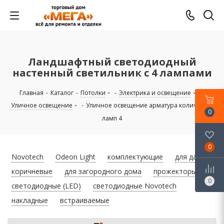
Ландшафтный светодиодный
настенный светильник с 4 лампами
Главная
-
Каталог
-
Потолки
-
Электрика и освещение
-
Уличное освещение
-
Уличное освещение арматура количество
0
ламп 4
0
Novotech
Odeon Light
комплектующие
для дачи
коричневые
для загородного дома
прожекторы
0
светодиодные (LED)
светодиодные Novotech
накладные
встраиваемые