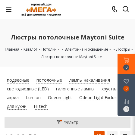
Люстры потолочные Maytoni Suite
Главная
-
Каталог
-
Потолки
-
Электрика и освещение
-
Люстры
-
Люстры потолочные Maytoni Suite
0
подвесные
потолочные
лампы накаливания
светодиодные (LED)
галогенные лампы
хрусталь
0
акрил
Lumion
Odeon Light
Odeon Light Exclusive
для кухни
Hi-tech
0
Фильтр