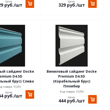
Цена:
Цена:
29
руб.
/шт
329
руб.
/шт
ый сайдинг Docke
Виниловый сайдинг Docke
emium D4.5D
Premium D4.5D
льный брус) Слива
(Корабельный брус)
Пломбир
д товара: 51295
Код товара: 51294
Цена:
44
руб.
/шт
Цена:
444
руб.
/шт