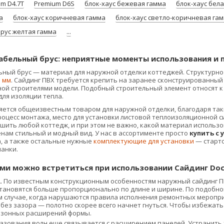
m D4.7Т
Premium D6S
блок-хаус бежевая гамма
блок-хаус бел
а
блок-хаус коричневая гамма
блок-хаус светло-коричневая га
брус желтая гамма
...
абельный брус: неприятные моменты использования и
ьный брус — материал для наружной отделки коттеджей. Структурно 
5 мм
. Сайдинг ПВХ требуется крепить на заранее сконструированный
ной строителями модели. Подобный строительный элемент относят к 
для изоляции тепла.
яется общеизвестным товаром для наружной отделки, благодаря так
процесс монтажа, место для установки листовой теплоизоляционной 
шить любой коттедж, и при этом не важно, какой материал использо
нам стильный и модный вид. У нас в ассортименте просто
купить с 
, а также остальные нужные
комплектующие для установки
— старто
ланки.
ми можно встретиться при использовании Сайдинг Do
.
По известным конструкционным особенностям наружный сайдинг ПВ
тановятся больше пропорционально по длине и ширине. По подобно
м случае, когда нарушаются правила исполнения ремонтных меропр
х без зазора — полотно скорее всего начнет гнуться. Чтобы избежа
езонных расширений формы.
разования волн еще связывается с расширением панелей. Устранить