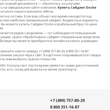
ало знаний для ремонта — обратитесь за услугами
ть на официальном сайте компании.
Купить Сайдинг Docke
каталоге нашего магазина «Мега».
нта в составе. Если ваш объект все время находится под
ках или наиболее премиальный сайдинг. Бюджетные варианты
. Вы можете купить Сайдинг Docke корабельный брус по цене
ми.
полагается рядом с водоемом — тут наблюдается повышенная
туацию, нужно обрабатывать сайдинг специальным средством,
ибковую вы можете приобрести в онлайн-каталоге, размещен
озвоните нам по номеру +7 (499) 757-80-29, 8 800 351-16-87.
лением заказа через сайт. В карточке понравившегося товара
очь вам выбрать нужное покрытие.
ИО. Консультант спустя время свяжется с вами для уточнения
ти, есть склад для вывоза на своем транспорте.
+7 (499) 757-80-29
8 800 351-16-87