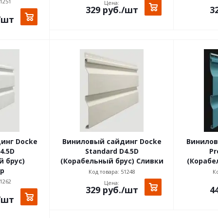
1251
Цена:
329
руб.
/шт
3
/шт
инг Docke
Виниловый сайдинг Docke
Винилов
4.5D
Standard D4.5D
Pr
 брус)
(Корабельный брус) Сливки
(Корабе
р
Код товара: 51248
Ко
1262
Цена:
329
руб.
/шт
4
/шт