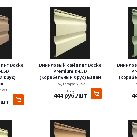
инг Docke
Виниловый сайдинг Docke
Винилов
4.5D
Premium D4.5D
Pr
 брус)
(Корабельный брус) Банан
(Корабе
но
Код товара: 51292
Ко
1293
Цена:
444
руб.
/шт
4
/шт