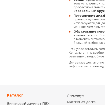
только по центру по
профессиональных м
корабельный брус
Потускнение диза
прямыми лучами сол
используются для да
меньше, чем в выста
Образование плес
влажность, способс
в момент монтажа п
большой выбор для 
Если у вас остались сом
Консультант подробно 
размещено подробное о
Для заказа достаточно 
информации по поводу д
Каталог
Линолеум
Массивная доска
Виниловый ламинат ПВХ