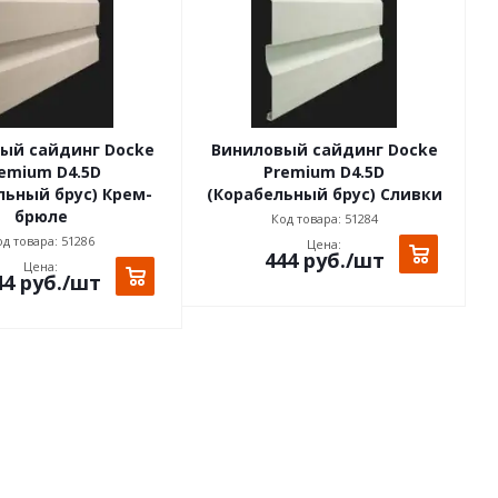
ый сайдинг Docke
Виниловый сайдинг Docke
emium D4.5D
Premium D4.5D
льный брус) Крем-
(Корабельный брус) Сливки
брюле
Код товара: 51284
д товара: 51286
Цена:
444
руб.
/шт
Цена:
44
руб.
/шт