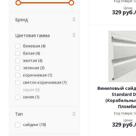
Код товара: 5
Цена:
329
руб.
Бренд
Цветовая гамма
бежевая (
4
)
белая (
4
)
желтая (
4
)
зеленая (
3
)
коричневая (
1
)
светло-коричневая (
1
)
Виниловый сайд
серая (
0
)
Standard D
синяя (
1
)
(Корабельный
Пломби
Код товара: 5
Тип
Цена:
329
руб.
сайдинг (
18
)