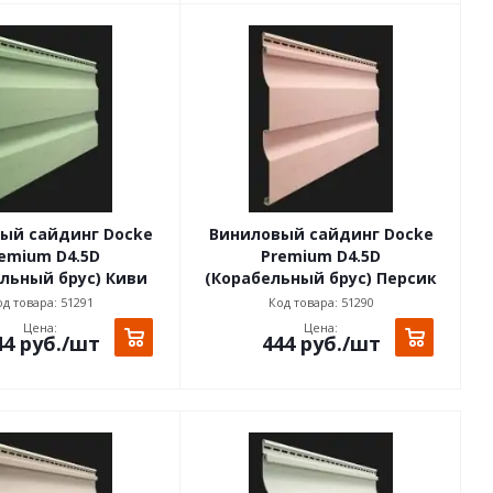
ый сайдинг Docke
Виниловый сайдинг Docke
emium D4.5D
Premium D4.5D
льный брус) Киви
(Корабельный брус) Персик
д товара: 51291
Код товара: 51290
Цена:
Цена:
44
руб.
/шт
444
руб.
/шт