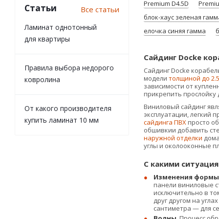
Premium D4.5D
Premiu
Статьи
Все статьи
блок-хаус зеленая гамм
Ламинат однотонный
елочка синяя гамма
для квартиры
Сайдинг Docke кор
Правила выбора недорого
Сайдинг Docke корабел
модели
толщиной до 2.
ковролина
зависимости от куплен
прикрепить прослойку 
Виниловый сайдинг явл
От какого производителя
эксплуатации, легкий 
купить ламинат 10 мм
сайдинга ПВХ
просто об
обшивкии добавить сте
наружной отделки
дома
углы и околооконные п
С какими ситуация
Изменения формы
панели виниловые с
исключительно в то
друг другом на угла
сантиметра — для с
Волны
. Процесс об