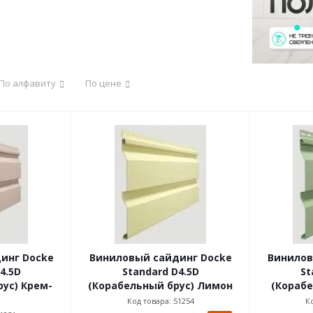
По алфавиту
По цене
инг Docke
Виниловый сайдинг Docke
Винилов
4.5D
Standard D4.5D
St
ус) Крем-
(Корабельный брус) Лимон
(Корабе
Код товара: 51254
Ко