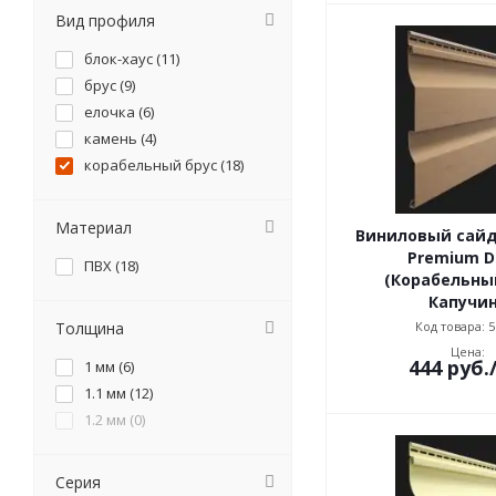
Вид профиля
блок-хаус (
11
)
брус (
9
)
елочка (
6
)
камень (
4
)
корабельный брус (
18
)
Материал
Виниловый сайд
Premium D
ПВХ (
18
)
(Корабельный
Капучи
Код товара: 5
Толщина
Цена:
444
руб.
1 мм (
6
)
1.1 мм (
12
)
1.2 мм (
0
)
Серия