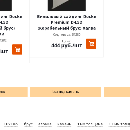
инг Docke
Виниловый сайдинг Docke
4.5D
Premium D4.5D
 брус)
(Корабельный брус) Халва
ки
Код товара: 51280
1282
Цена:
444
руб.
/шт
/шт
ево
Lux под камень
Lux D6S
брус
елочка
камень
1 мм толщина
1.1 мм тол