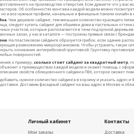
дготовленного на производстве отверстия. Если думаете что у вас м
астеров. Об особенностях монтажа каждой модели можно посмотре
, но и все нужные профили, начальные и финишные панели онлайн в 
йна
. Чем дешевле сайдинг, тем меньшее количество красящего пигме
нца, следует купить сайдинг для обшивки дома в пастельных оттен
чных участков, которые располагаются в тени под кроной деревьев
вочных залах, у нас в каталоге — построены прямые связи с бренда
ени
. На пластиковом сайдинге образуется грибок, если здание рас
твующая размножению микроорганизмов. Чтобы устранить такую си
окрыть основание антигрибковой грунтовкой. Грунтовку противогр
любых поверхностей.
нения, к примеру,
сколько стоит сайдинг за квадратный метр
, п
объяснит о преимуществах каждой модели и окажет помощь с оформ
писание свойств облицовочного сайдинга ПВХ, которое сможет пом
добавить нужное количество сайдинга в корзину и указать адрес и Ф
оставки. Доставим фасадный сайдинг на ваш адрес в Москве и облас
Личный кабинет
Контакты
Мои заказы
Доставка