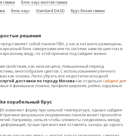
ая гамма
блок-хаус желтая гамма
мма
блок-хаус
Standard D4.5D
брус белая гамма
 простые решения
представляет собой панели ПВХ, у нас в каталоге размещены
 каркасный блок саморезами или по системе замков шип-паз в
каркасному виду, по этой причине под сайдинг можно
им свойствам, как низкая цена, повышенный период
системы, многообразие цветов. С использованием уличного
ван как основа. Легко убрать все недостатки исходной
услугой доставки по городу Москва
как отдельно
сайдинг для
вые и финишные планки, профили широкие, рейки, наружные
cke корабельный брус
Х изменяет форму при сильной температуре, однако сайдинг-
й причине визуальное искривление панели может произойти
иятий. Например, нельзя чтобы элементы соединялись между
ть деформаций, лучше при монтаже оставлять зазоры до одного
 такую ситуацию легко — хватит только прикрепить саморез