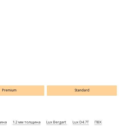
Premium
Standard
щина
1.2 мм толщина
Lux Bergart
Lux D4.7Т
ПВХ