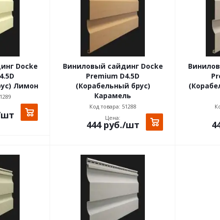
инг Docke
Виниловый сайдинг Docke
Винилов
4.5D
Premium D4.5D
Pr
рус) Лимон
(Корабельный брус)
(Корабе
Карамель
1289
Код товара: 51288
Ко
/шт
Цена:
444
руб.
/шт
4