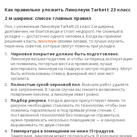
Как правильно уложить Линолеум Tarkett 23 класс
2 м ширина: список главных правил
Пол, с уложенным Линолеум Tarkett 23 класс 2 м ширина,
долговечен, не боится воде и стоит недорого. Не сложный в
укладке — достаточно одного человека. Когда вы приняли
решение класть
линолеум
своими силами, то лучше изучить
перечень советов, которые смогут помочь при укладке.
Черновое покрытие должно быть подготовлено.
Линолеум весьма податлив, и чтобы за период эксплуатации
не появились потертые места и провисания, лучше
монтировать линолеум на гладкую и чистую подложку. Могут
быть использованы стяжка, фанерный лист или лист
оргалита.
Полностью сухой черновой пол.
Вначале работ удалите
все загрязнения. В таком случае вы снизите возможность
появления плесени, а линолеум ляжет ровно.
Подбор рисунка.
Когда в декоре присутствуют линии, то
рисунок необходимо стыковать по технологии, чтобы они
ложились параллельно и под прямым углом стенам. С
поставленной технологией без помощи не справиться,
нужно привлекать несколько помощников — и синхронно
выравнивать по двум стенам.
Температура в помещении не ниже 15 градусов.
Замерзнув, линолеум может потрескаться. В холодное время