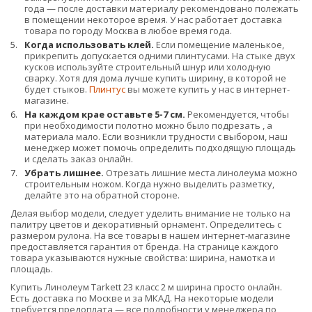
года — после доставки материалу рекомендовано полежать
в помещении некоторое время. У нас работает доставка
товара по городу Москва в любое время года.
Когда использовать клей.
Если помещение маленькое,
прикрепить допускается одними плинтусами. На стыке двух
кусков используйте строительный шнур или холодную
сварку. Хотя для дома лучше купить ширину, в которой не
будет стыков.
Плинтус
вы можете купить у нас в интернет-
магазине.
На каждом крае оставьте 5-7 см.
Рекомендуется, чтобы
при необходимости полотно можно было подрезать , а
материала мало. Если возникли трудности с выбором, наш
менеджер может помочь определить подходящую площадь
и сделать заказ онлайн.
Убрать лишнее.
Отрезать лишние места линолеума можно
строительным ножом. Когда нужно выделить разметку,
делайте это на обратной стороне.
Делая выбор модели, следует уделить внимание не только на
палитру цветов и декоративный орнамент. Определитесь с
размером рулона. На все товары в нашем интернет-магазине
предоставляется гарантия от бренда. На странице каждого
товара указываются нужные свойства: ширина, намотка и
площадь.
Купить Линолеум Tarkett 23 класс 2 м ширина просто онлайн.
Есть доставка по Москве и за МКАД. На некоторые модели
требуется предоплата — все подробности у менеджера по