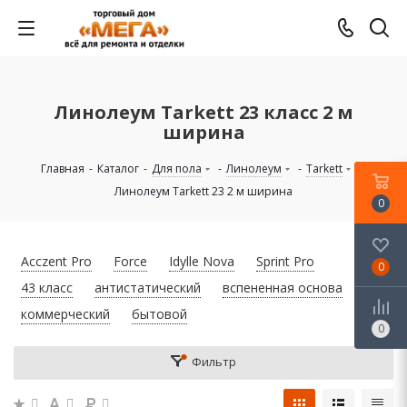
Линолеум Tarkett 23 класс 2 м
ширина
Главная
-
Каталог
-
Для пола
-
Линолеум
-
Tarkett
-
Линолеум Tarkett 23 2 м ширина
0
Acczent Pro
Force
Idylle Nova
Sprint Pro
0
43 класс
антистатический
вспененная основа
коммерческий
бытовой
0
Фильтр