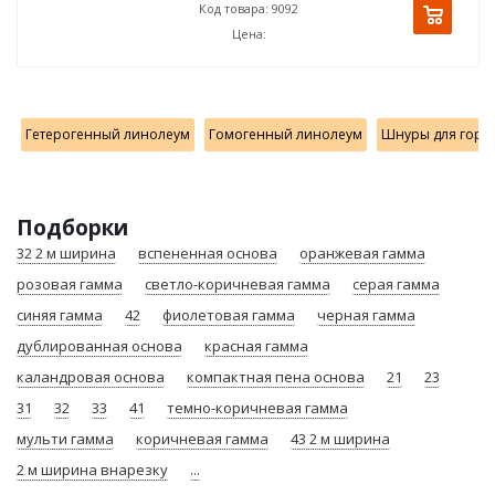
Код товара: 9092
Цена:
Гетерогенный линолеум
Гомогенный линолеум
Шнуры для горя
Подборки
32 2 м ширина
вспененная основа
оранжевая гамма
розовая гамма
светло-коричневая гамма
серая гамма
синяя гамма
42
фиолетовая гамма
черная гамма
дублированная основа
красная гамма
каландровая основа
компактная пена основа
21
23
31
32
33
41
темно-коричневая гамма
мульти гамма
коричневая гамма
43 2 м ширина
2 м ширина внарезку
...