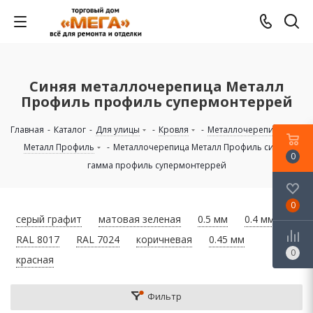
Синяя металлочерепица Металл
Профиль профиль супермонтеррей
Главная
-
Каталог
-
Для улицы
-
Кровля
-
Металлочерепица
-
Металл Профиль
-
Металлочерепица Металл Профиль синяя
0
гамма профиль супермонтеррей
0
серый графит
матовая зеленая
0.5 мм
0.4 мм
RAL 8017
RAL 7024
коричневая
0.45 мм
0
красная
Фильтр