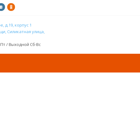
, д.19, корпус 1
и, Силикатная улица,
н-Пт / Выходной Сб-Вс