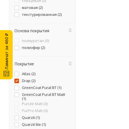
глянцевая (
0
)
матовая (
2
)
текстурированная (
2
)
Основа покрытия
Ламинат за 460 ₽
полиуретан (
0
)
полиэфир (
2
)
Покрытие
Atlas (
2
)
Drap (
2
)
GreenCoat Pural BT (
1
)
GreenCoat Pural BT Matt
(
1
)
PurLite Мatt (
0
)
PurPro Matt (
0
)
Quarzit (
1
)
Quarzit lite (
1
)