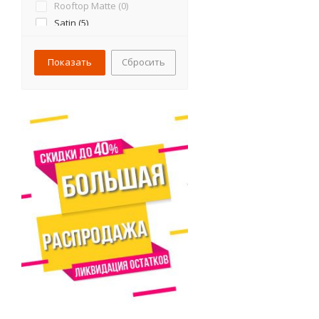
Rooftop Matte (
0
)
Satin (
5
)
Satin Мatt (
1
)
Velur (
2
)
Сбросить
Полиэстер (
6
)