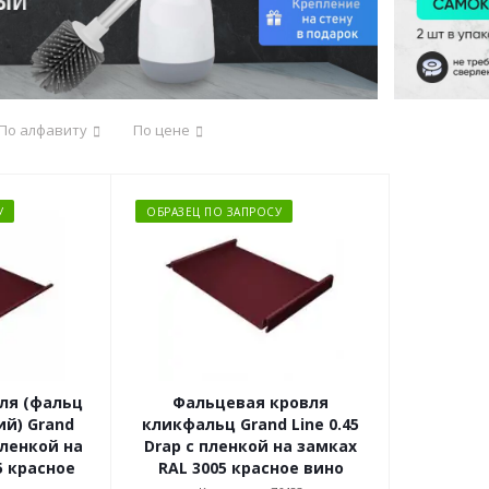
По алфавиту
По цене
У
ОБРАЗЕЦ ПО ЗАПРОСУ
ля (фальц
Фальцевая кровля
й) Grand
кликфальц Grand Line 0.45
 пленкой на
Drap с пленкой на замках
5 красное
RAL 3005 красное вино