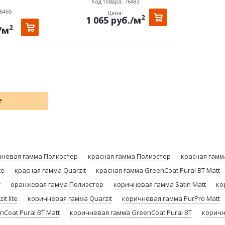
Код товара: 76483
6465
Цена:
2
1 065
руб.
/м
2
/м
e
чневая гамма Полиэстер
красная гамма Полиэстер
красная гамм
te
красная гамма Quarzit
красная гамма GreenCoat Pural BT Matt
r
оранжевая гамма Полиэстер
коричневая гамма Satin Мatt
ко
t lite
коричневая гамма Quarzit
коричневая гамма PurPro Matt
Coat Pural BT Matt
коричневая гамма GreenCoat Pural BT
коричн