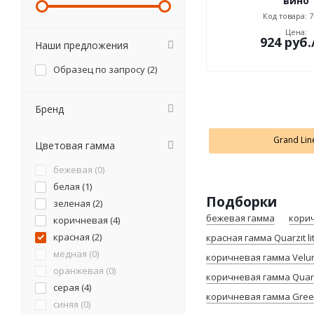
вино
Код товара: 7
Цена:
924
руб.
Наши предложения
Образец по запросу (
2
)
Бренд
Grand Lin
Цветовая гамма
бежевая (
0
)
белая (
1
)
Подборки
зеленая (
2
)
бежевая гамма
кори
коричневая (
4
)
красная (
2
)
красная гамма Quarzit li
медная (
0
)
коричневая гамма Velu
оранжевая (
0
)
коричневая гамма Quarzi
серая (
4
)
коричневая гамма Green
синяя (
0
)