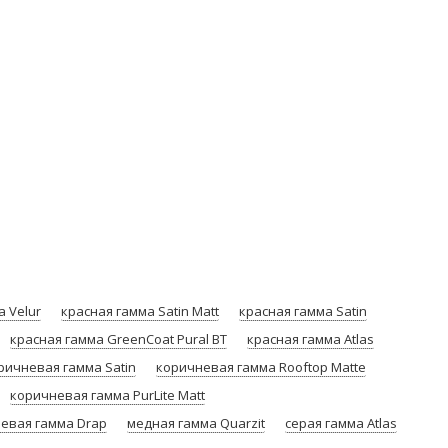
а Velur
красная гамма Satin Мatt
красная гамма Satin
красная гамма GreenCoat Pural BT
красная гамма Atlas
ричневая гамма Satin
коричневая гамма Rooftop Matte
коричневая гамма PurLite Мatt
евая гамма Drap
медная гамма Quarzit
серая гамма Atlas