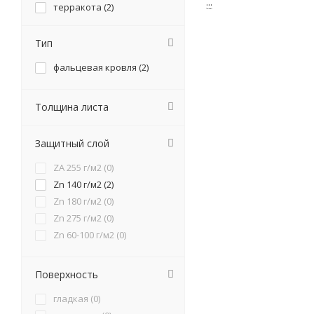
...
терракота (
2
)
черная (
2
)
Тип
фальцевая кровля (
2
)
Толщина листа
Защитный слой
ZA 255 г/м2 (
0
)
Zn 140 г/м2 (
2
)
Zn 180 г/м2 (
0
)
Zn 275 г/м2 (
0
)
Zn 60-100 г/м2 (
0
)
Поверхность
гладкая (
0
)