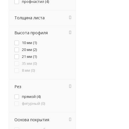
профнастил (
4
)
Толщина листа
Высота профиля
10 мм (
1
)
20 мм (
2
)
21 мм (
1
)
35 мм (
0
)
8 мм (
0
)
Рез
прямой (
4
)
фигурный (
0
)
Основа покрытия