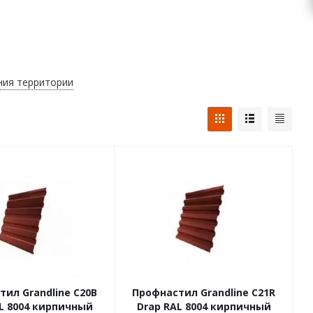
ния территории
ил Grandline С20В
Профнастил Grandline С21R
L 8004 кирпичный
Drap RAL 8004 кирпичный