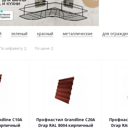
й
зеленый
красный
металлические
для огражде
По алфавиту
По цене
dline С10A
Профнастил Grandline С20А
Профнаст
кирпичный
Drap RAL 8004 кирпичный
Drap RA