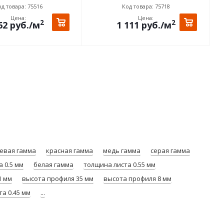
д товара: 75516
Код товара: 75718
Цена:
Цена:
2
2
62
руб.
/м
1 111
руб.
/м
евая гамма
красная гамма
медь гамма
серая гамма
 0.5 мм
белая гамма
толщина листа 0.55 мм
1 мм
высота профиля 35 мм
высота профиля 8 мм
а 0.45 мм
...