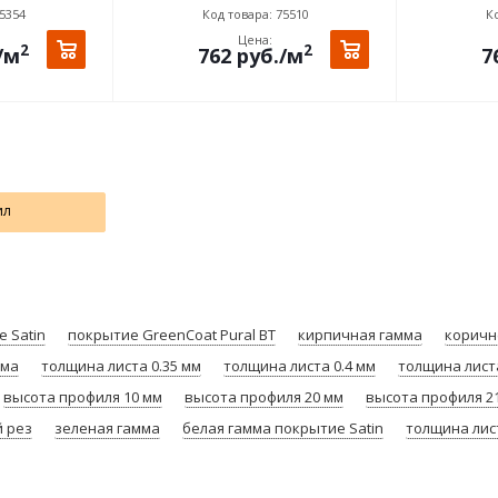
5354
Код товара: 75510
Ко
Цена:
2
2
/м
762
руб.
/м
7
ил
 Satin
покрытие GreenCoat Pural BT
кирпичная гамма
коричн
мма
толщина листа 0.35 мм
толщина листа 0.4 мм
толщина листа
высота профиля 10 мм
высота профиля 20 мм
высота профиля 2
 рез
зеленая гамма
белая гамма покрытие Satin
толщина лист