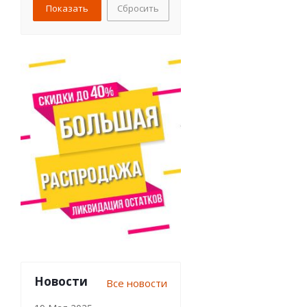
Сбросить
Velur X (
5
)
Полиэстер (
1
)
Полиэстер двусторонний
(
0
)
цинк (
0
)
Новости
Все новости