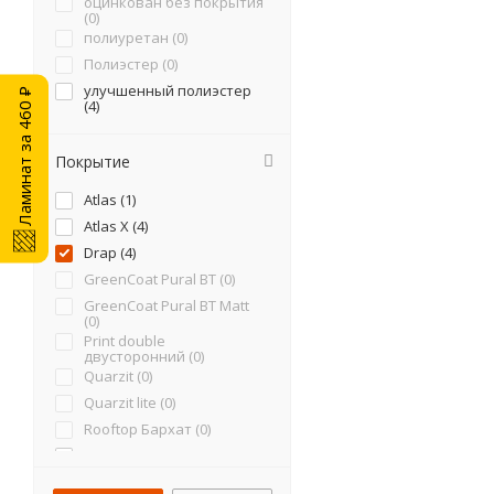
оцинкован без покрытия
(
0
)
полиуретан (
0
)
Полиэстер (
0
)
улучшенный полиэстер
Ламинат за 460 ₽
(
4
)
Покрытие
Atlas (
1
)
Atlas X (
4
)
Drap (
4
)
GreenCoat Pural BT (
0
)
GreenCoat Pural BT Matt
(
0
)
Print double
двусторонний (
0
)
Quarzit (
0
)
Quarzit lite (
0
)
Rooftop Бархат (
0
)
Satin (
5
)
Velur (
1
)