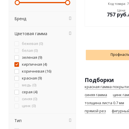
Код товара: 7
Цена:
757
руб.
Бренд
Цветовая гамма
бежевая (
0
)
белая (
0
)
Профнаст
зеленая (
9
)
кирпичная (
4
)
коричневая (
16
)
красная (
9
)
Подборки
медь (
0
)
красная гамма покрытие
серая (
4
)
синяя гамма
цинк га
синяя (
0
)
толщина листа 0.7 мм
цинк (
0
)
прямой рез
фигурный
черная (
7
)
Тип