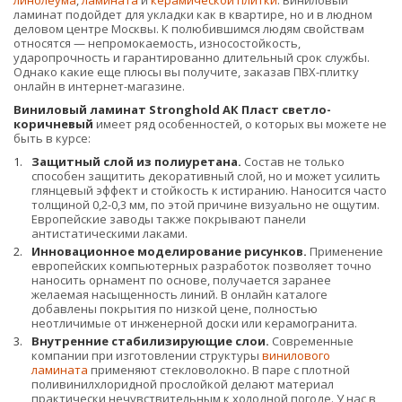
линолеума
,
ламината
и
керамической плитки
. Виниловый
ламинат подойдет для укладки как в квартире, но и в людном
деловом центре Москвы. К полюбившимся людям свойствам
относятся — непромокаемость, износостойкость,
ударопрочность и гарантированно длительный срок службы.
Однако какие еще плюсы вы получите, заказав ПВХ-плитку
онлайн в интернет-магазине.
Виниловый ламинат Stronghold АК Пласт светло-
коричневый
имеет ряд особенностей, о которых вы можете не
быть в курсе:
Защитный слой из полиуретана.
Состав не только
способен защитить декоративный слой, но и может усилить
глянцевый эффект и стойкость к истиранию. Наносится часто
толщиной 0,2-0,3 мм, по этой причине визуально не ощутим.
Европейские заводы также покрывают панели
антистатическими лаками.
Инновационное моделирование рисунков.
Применение
европейских компьютерных разработок позволяет точно
наносить орнамент по основе, получается заранее
желаемая насыщенность линий. В онлайн каталоге
добавлены покрытия по низкой цене, полностью
неотличимые от инженерной доски или керамогранита.
Внутренние стабилизирующие слои.
Современные
компании при изготовлении структуры
винилового
ламината
применяют стекловолокно. В паре с плотной
поливинилхлоридной прослойкой делают материал
практически нечувствительным к холодной погоде. У нас в