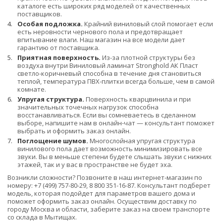
каталоге есть широких ряд моделей от качественных
поставщиков.
Особая подложка.
Крайний виниловый слой помогает если
есть неровности чернового пола и предотвращает
впитывание влаги. Наш магазин на все модели дает
гарантию от поставщика.
Приятная поверхность.
Из-за плотной структуры без
воздуха внутри Виниловый ламинат Stronghold АК Пласт
светло-коричневый способна в течение дня становиться
теплой, температура ПВХ-плитки всегда больше, чем в самой
комнате.
Упругая структура.
Поверхность кварцвинила и при
значительных точечных нагрузок способна
восстанавливаться. Если вы сомневаетесь в сделанном
выборе, напишите нам в онлайн-чат — консультант поможет
выбрать и оформить заказ онлайн.
Поглощение шумов.
Многослойная упругая структура
винилового пола дает возможность минимизировать все
звуки. Вы в меньше степени будете слышать звуки с нижних
этажей, так и у вас в пространстве не будет эха.
Возникли сложности? Позвоните в наш интернет-магазин по
номеру: +7 (499) 757-80-29, 8 800 351-16-87. Консультант подберет
модель, которая подойдет для параметров вашего дома и
поможет оформить заказ онлайн. Осуществим доставку по
городу Москва и области, заберите заказ на своем транспорте
со склада в Мытищах.