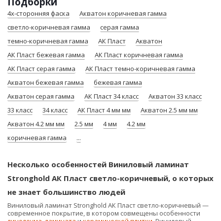
Подборки
4х-сторонняя фаска
Акватон коричневая гамма
светло-коричневая гамма
серая гамма
темно-коричневая гамма
АК Пласт
Акватон
АК Пласт бежевая гамма
АК Пласт коричневая гамма
АК Пласт серая гамма
АК Пласт темно-коричневая гамма
Акватон бежевая гамма
бежевая гамма
Акватон серая гамма
АК Пласт 34 класс
Акватон 33 класс
33 класс
34 класс
АК Пласт 4 мм мм
Акватон 2.5 мм мм
Акватон 4.2 мм мм
2.5 мм
4 мм
4.2 мм
коричневая гамма
...
Несколько особенностей Виниловый ламинат
Stronghold АК Пласт светло-коричневый, о которых
не знает большинство людей
Виниловый ламинат Stronghold АК Пласт светло-коричневый —
современное покрытие, в котором совмещены особенности