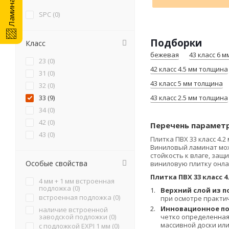
серо-бежевая (
0
)
SPC (
0
)
серо-коричневая (
0
)
серый (
0
)
Подборки
Класс
темно-коричневая (
0
)
бежевая
43 класс 6 
темно-серая (
0
)
23 (
0
)
черная (
0
)
42 класс 4.5 мм толщина
31 (
0
)
43 класс 5 мм толщина
32 (
0
)
43 класс 2.5 мм толщина
33 (
9
)
34 (
0
)
42 (
0
)
Перечень параметр
43 (
0
)
Плитка ПВХ 33 класс 4
Виниловый ламинат мож
стойкость к влаге, защ
Особые свойства
виниловую плитку онла
Плитка ПВХ 33 класс 
4 мм + 1 мм встроенная
подложка (
0
)
Верхний слой из п
встроенная подложка (
0
)
при осмотре практи
Инновационное по
наличие встроенной
четко определенная
заводской подложки (
0
)
массивной доски или
с подложкой EXPI 1 мм (
0
)