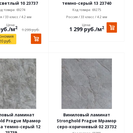
светлый 10 23737
темно-серый 13 23740
д товара: 69274
Код товара: 69275
 / 33 класс / 4.2 мм
Россия / 33 класс / 4.2 мм
Цена:
Цена:
2
2
уб.
/м
1 299
руб.
/м
1 299
руб.
ономия
20
руб.
ловый ламинат
Виниловый ламинат
old Prague Мрамор
Stronghold Prague Мрамор
а темно-серый 12
серо-коричневый 02 23732
23739