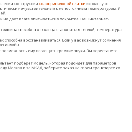
влении конструкции
кварцвиниловой плитки
используют
актически нечувствительным к непостоянным температурам. У
ей.
 не дает влаге впитываться в покрытие. Наш интернет-
мм толщина способна от солнца становиться теплой, температура
 способна восстанавливаться. Если у вас возникнут сомнения
аз онлайн.
 возможность ему поглощать громкие звуки. Вы перестанете
онсультант подберет модель, которая подойдет для параметров
оду Москва и за МКАД, заберите заказ на своем транспорте со