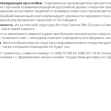
лизирующие прослойки.
Современные производители при изгото
аре с прочной поливинилхлоридной прослойкой делают покрытие пр
ь широкий ассортимент моделей от всемирно известных производител
Крайний виниловый слой компенсирует неровности чернового пола и
варный ряд предлагает гарантию от поставщика.
хность.
Из-за плотной структуры без пор Плитка ПВХ 33 класс 4.2 
 чем в самой комнате.
сть винилового ламината даже при больших механических нагрузках
, позвоните нам — менеджер поможет определиться и оформить зак
в.
Многослойная упругая структура кварцивинилового покрытия дает
, также и в вашем помещении не будет эха.
 Свяжитесь с нами по номеру: +7 (499) 757-80-29, 8 800 351-16-87. К
 поможет с оформлением заказа онлайн. Осуществим доставку по гор