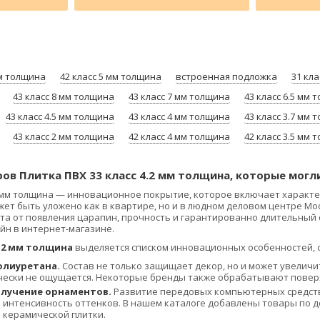
мм толщина
42 класс 5 мм толщина
встроенная подложка
31 кла
43 класс 8 мм толщина
43 класс 7 мм толщина
43 класс 6.5 мм 
43 класс 4.5 мм толщина
43 класс 4 мм толщина
43 класс 3.7 мм 
43 класс 2 мм толщина
42 класс 4 мм толщина
42 класс 3.5 мм 
ов Плитка ПВХ 33 класс 4.2 мм толщина, которые могл
.2 мм толщина — инновационное покрытие, которое включает характ
ет быть уложено как в квартире, но и в людном деловом центре М
ита от появления царапин, прочность и гарантированно длительный 
йн в интернет-магазине.
4.2 мм толщина
выделяется списком инновационных особенностей, о
олиуретана.
Состав не только защищает декор, но и может увеличит
чески не ощущается. Некоторые бренды также обрабатывают повер
лучение орнаментов.
Развитие передовых компьютерных средств
 интенсивность оттенков. В нашем каталоге добавлены товары по д
 керамической плитки.