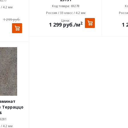
9277
Код товара: 69278
Ко
 / 4.2 мм
Россия / 33 класс / 4.2 мм
Россия
1 299
руб.
Цена:
2
1 299
руб.
/м
1 
аминат
e Терраццо
4
9281
 / 4.2 мм