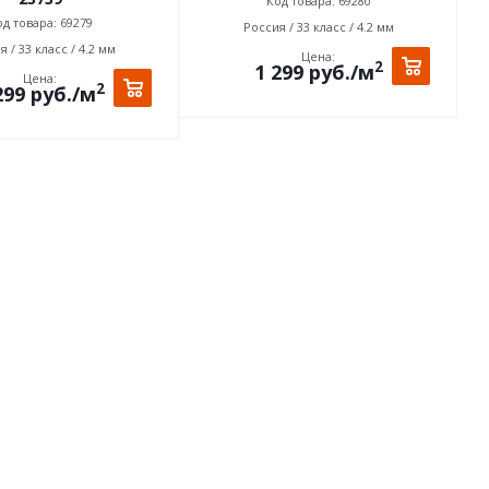
Код товара: 69280
д товара: 69279
Россия / 33 класс / 4.2 мм
 / 33 класс / 4.2 мм
Цена:
2
1 299
руб.
/м
Цена:
2
299
руб.
/м