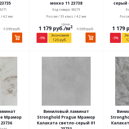
23735
мокко 11 23738
серый 
9271
Код товара: 69273
Ко
 / 4.2 мм
Россия / 33 класс / 4.2 мм
Россия
Цена:
2
1 179
руб.
/м
1 179
р
1 299
руб.
1 299
руб.
Экономия
Эк
-
9
%
-
9
%
120
руб.
1
аминат
Виниловый ламинат
Вини
ue Мрамор
Stronghold Prague Мрамор
Strongh
23736
Калаката светло-серый 01
Калакат
23731