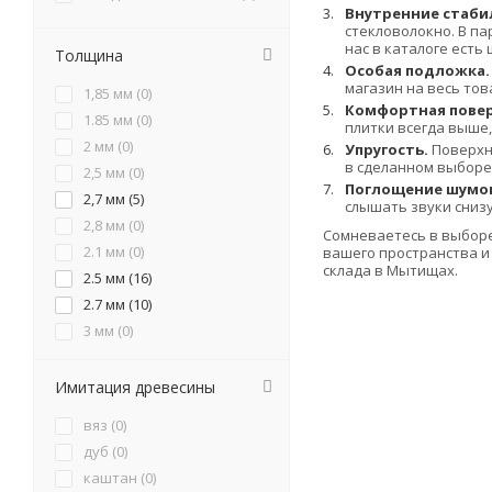
Внутренние стаби
стекловолокно. В п
нас в каталоге ест
Толщина
Особая подложка.
магазин на весь то
1,85 мм (
0
)
Комфортная повер
1.85 мм (
0
)
плитки всегда выше,
2 мм (
0
)
Упругость.
Поверхно
в сделанном выборе
2,5 мм (
0
)
Поглощение шумо
2,7 мм (
5
)
слышать звуки снизу
2,8 мм (
0
)
Сомневаетесь в выборе?
2.1 мм (
0
)
вашего пространства и
склада в Мытищах.
2.5 мм (
16
)
2.7 мм (
10
)
3 мм (
0
)
3,5 мм (
0
)
3,85 мм (
0
)
Имитация древесины
3.5 мм (
0
)
вяз (
0
)
3.7 мм (
0
)
дуб (
0
)
3.85 мм (
0
)
каштан (
0
)
4 мм (
45
)