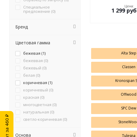
Цена:
Специальное
1 299
руб
предложение (
0
)
Бренд
Цветовая гамма
Alta Step
бежевая (
1
)
бежеввая (
0
)
Classen
бежевый (
0
)
белая (
0
)
Kronospan 
коричневая (
1
)
коричневый (
0
)
Offwood
красная (
0
)
многоцветная (
0
)
SPC Dew
натуральная (
0
)
Ламинат за 460 ₽
светло-коричневая (
0
)
StoneWoo
светло-серая (
0
)
серая (
7
)
Основа
Tulesna