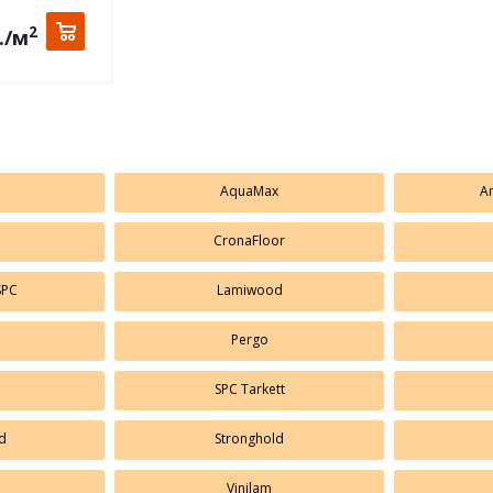
2
.
/м
AquaMax
Ar
CronaFloor
SPC
Lamiwood
Pergo
SPC Tarkett
d
Stronghold
Vinilam