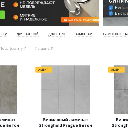
итку
для ванной
для стен
замковая
самоклеюща
По алфавиту
По цене
АКЦИЯ
АКЦИЯ
аминат
Виниловый ламинат
Вини
gue Бетон
Stronghold Prague Бетон
Strong