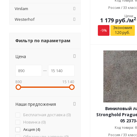
Код товара: 6
Россия / 33 класс
Vinilam
Цена:
2
1 179
руб.
/м
Westerhof
Экономия
-
9
%
120
руб.
Фильтр по параметрам
Цена
890
15 140
Наши предложения
Виниловый л
Stronghold Pragu
Бесплатная доставка (
0
)
05 2373
Новинка (
0
)
Код товара: 6
Акция (
4
)
Россия / 33 класс
Образец по запросу (
0
)