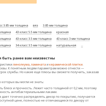
сс 3.85 мм толщина
вяз
3.85 мм толщина
толщина
43 класс 5.5 мм толщина
красная
толщина
43 класс 3.5 мм толщина
43 класс 3 мм толщина
толщина
34 класс 3.5 мм толщина
натуральная
...
и быть ранее вам неизвестны
еристики
линолеума
,
ламината
и
керамической плитки
.
осквы. К понятным людям параметрам можно отнести —
срок службы. Но какие еще плюсы вы сможете получить, заказав
 которых вы могли не знать:
ь блеск и прочность. Лежит часто толщиной от 0,2 мм, поэтому
хность антибактериальными лаками.
 дает точечно распределять декор по покрытию, получается
оступной цене, полностью не отличающиеся по декору от