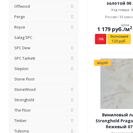
золотой 06 
Offwood
Код товара: 6
Pergo
Россия / 33 класс
Цена:
Royce
2
1 179
руб.
/м
Экономия
Salag SPC
-
9
%
120
руб.
SPC Dew
SPC Tarkett
АКЦИЯ
Stepton
Stone Floor
StoneWood
Stronghold
The Floor
Виниловый л
Stronghold Prag
Timber
бежевый 07 
Tulesna