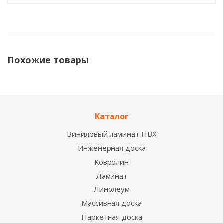
Похожие товары
ОБРАЗЕЦ ПО ЗАПРОСУ
Каталог
Виниловый ламинат ПВХ
Инженерная доска
Ковролин
Ламинат
Линолеум
Металлочерепица Grandline Камея 0.5 Atlas X RAL
3005 красное вино
Массивная доска
2
1 290
руб.
/м
Паркетная доска