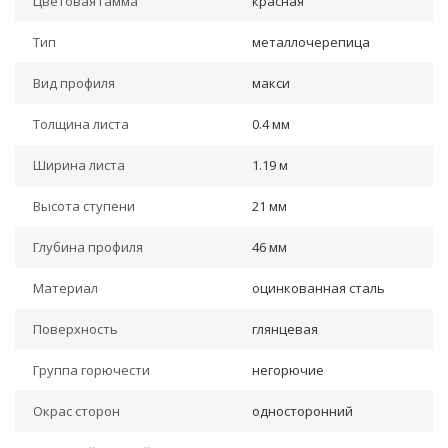
Цветовая гамма
красная
Тип
металлочерепица
Вид профиля
макси
Толщина листа
0.4 мм
Ширина листа
1.19 м
Высота ступени
21 мм
Глубина профиля
46 мм
Материал
оцинкованная сталь
Поверхность
глянцевая
Группа горючести
негорючие
Окрас сторон
односторонний