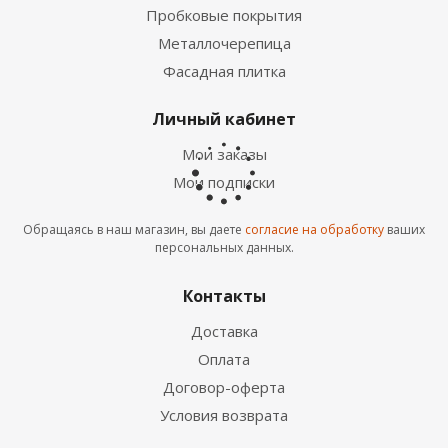
Пробковые покрытия
Металлочерепица
ОБРАЗЕЦ ПО ЗАПРОСУ
Фасадная плитка
Личный кабинет
Мои заказы
Мои подписки
Обращаясь в наш магазин, вы даете
согласие на обработку
ваших
Металлочерепица МП Монтекристо-XL
персональных данных.
(PURETAN-20-RR29-0.5) RR29 Вишневый
2
1 238
руб.
/м
Контакты
Доставка
Оплата
ОБРАЗЕЦ ПО ЗАПРОСУ
Договор-оферта
Условия возврата