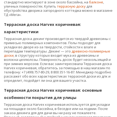
стандартно монтируют в зоне около бассейна, на
балконе
,
уличных поверхностях. Купить
террасную доску
для
обустройства дворика загородного коттеджа можно в магазине
ТД «Мега».
Террасная доска Harvex коричневая:
характеристики
Террасная доска декинг производится из твердой древесины с
примесью полимерных компонентов. Полы подходят для
укладки во дворе из-за твердости, стойкости к влаге и
перепадам температуры. Декинг — это
древесно-полимерные
доски
, в структуру которых входит мука из древесины и
волокна целлюлозы. Поверхность досок будет нескользящей и
при зимних морозов. Если вас заинтересовала Террасная доска
Harvex коричневая, обратитесь за помощью в наш магазин по
телефону: +7 (499) 757-80-29, 8 800 351-16-87. Менеджер подробно
расскажет обо всех характеристиках террасной доски из дпк и
определит, подойдет ли она для вашего участка.
Террасная доска Harvex коричневая: основные
особенности покрытия для улицы
Террасная доска Harvex коричневая используется для укладки
на площадке около бассейна, в беседке или на лоджии. После
заказа декинга для для дачи вы ни разу не пожалеете.