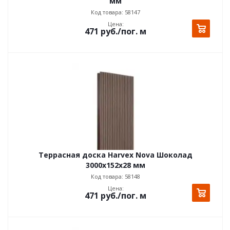
мм
Код товара: 58147
Цена:
471
руб.
/пог. м
Террасная доска Harvex Nova Шоколад
3000х152x28 мм
Код товара: 58148
Цена:
471
руб.
/пог. м