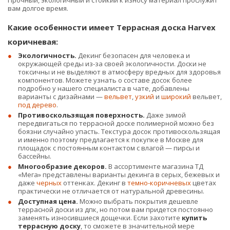
Прочный, экологичный и стойкий к износу материал прослужит
вам долгое время.
Какие особенности имеет Террасная доска Harvex
коричневая:
Экологичность.
Декинг безопасен для человека и
окружающей среды из-за своей экологичности. Доски не
токсичны и не выделяют в атмосферу вредных для здоровья
компонентов. Можете узнать о составе досок более
подробно у нашего специалиста в чате, добавлены
варианты с дизайнами —
вельвет
,
узкий
и
широкий
вельвет,
под дерево
.
Противоскользящая поверхность.
Даже зимой
передвигаться по террасной доске полимерной можно без
боязни случайно упасть. Текстура досок противоскользящая
и именно поэтому предлагается к покупке в Москве для
площадок с постоянным контактом с влагой — пирсы и
бассейны.
Многообразие декоров.
В ассортименте магазина ТД
«Мега» представлены варианты декинга в серых, бежевых и
даже
черных
оттенках. Декинг в
темно-коричневых
цветах
практически не отличается от натуральной древесины.
Доступная цена.
Можно выбрать покрытия дешевле
террасной доски из дпк, но потом вам придется постоянно
заменять износившиеся дощечки. Если захотите
купить
террасную доску
, то сможете в значительной мере