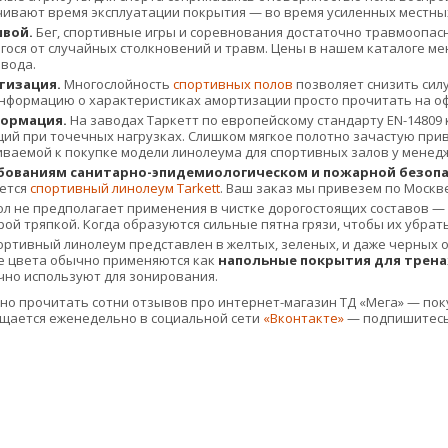
чивают время эксплуатации покрытия — во время усиленных местных
швой.
Бег, спортивные игры и соревнования достаточно травмоопасн
ся от случайных столкновений и травм. Цены в нашем каталоге мен
авода.
тизация.
Многослойность
спортивных полов
позволяет снизить сил
Информацию о характеристиках амортизации просто прочитать на о
ормация.
На заводах Таркетт по европейскому стандарту EN-14809
ий при точечных нагрузках. Слишком мягкое полотно зачастую прив
ваемой к покупке модели линолеума для спортивных залов у менеджера 
бованиям санитарно-эпидемиологическом и пожарной безопа
ается
спортивный линолеум Tarkett
. Ваш заказ мы привезем по Москве
л не предполагает применения в чистке дорогостоящих составов — 
ой тряпкой. Когда образуются сильные пятна грязи, чтобы их убрать
ртивный линолеум представлен в желтых, зеленых, и даже черных от
е цвета обычно применяются как
напольные покрытия для трен
чно используют для зонирования.
но прочитать сотни отзывов про интернет-магазин ТД «Мега» — пок
ещается еженедельно в социальной сети
«Вконтакте»
— подпишитесь 