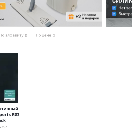
По алфавиту
По цене
ртивный
orts R83
ack
2357