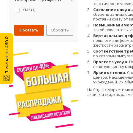
эластичности увели
Сцепление с подо
КМ2 (
1
)
сберечь занимающего
поставки сразу от з
Повышенная амор
такой показатель. 
Сбросить
Вертикальная деф
Ламинат за 460 ₽
появления деформац
жесткости рассматри
Соответствие тре
по которым выпуск
Простота ухода.
По
влажную чистку мокр
Яркие оттенки.
Спо
центра. Насыщенны
учреждений. Их обы
На Яндекс Маркете мож
акциях и скидках разм