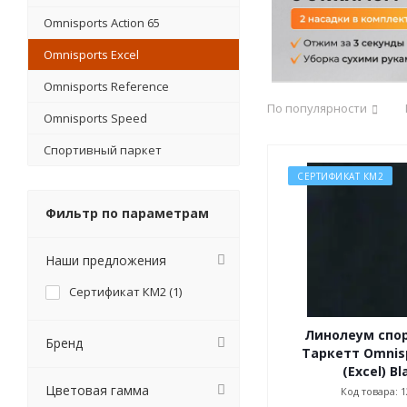
Omnisports Action 65
Omnisports Excel
Omnisports Reference
По популярности
Omnisports Speed
Спортивный паркет
СЕРТИФИКАТ КМ2
Фильтр по параметрам
Наши предложения
Сертификат КМ2 (
1
)
Линолеум спо
Бренд
Таркетт Omnisp
(Excel) Bl
Цветовая гамма
Код товара: 1