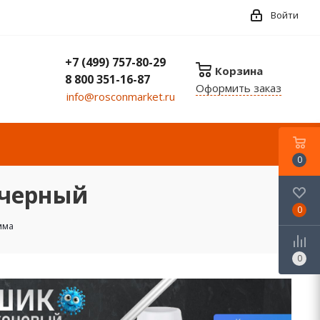
Войти
+7 (499) 757-80-29
Корзина
8 800 351-16-87
Оформить заказ
info@rosconmarket.ru
0
 черный
0
мма
0