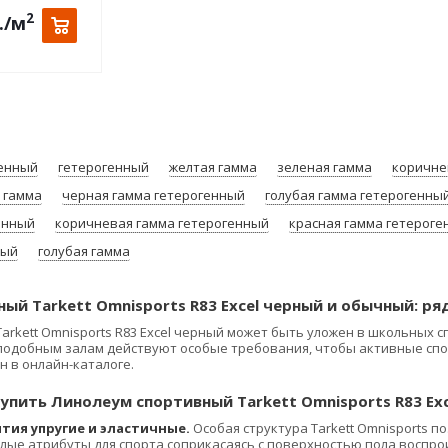
2
.
/м
генный
гетерогенный
желтая гамма
зеленая гамма
коричне
 гамма
черная гамма гетерогенный
голубая гамма гетерогенны
енный
коричневая гамма гетерогенный
красная гамма гетерог
ный
голубая гамма
ый Tarkett Omnisports R83 Excel черный и обычный: р
rkett Omnisports R83 Excel черный может быть уложен в школьных с
 подобным залам действуют особые требования, чтобы активные сп
н в онлайн-каталоге.
упить Линолеум спортивный Tarkett Omnisports R83 Ex
тия упругие и эластичные.
Особая структура Tarkett Omnisports 
елые атрибуты для спорта соприкасаясь с поверхностью пола воспр