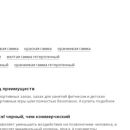
вая гамма
красная гамма
оранжевая гамма
й
желтая гамма гетерогенный
енный
оранжевая гамма гетерогенный
яд преимуществ
портивных залах, залах для занятий фитнесом и детских
ортивные игры шли полностью безопасно. А купить подобное
cel черный
, чем коммерческий
позволяет уменьшить воздействие на позвоночник человека, а
оизводят минимальный уровень звука. А параметры