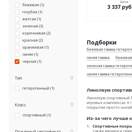
Цена:
бежевая (
1
)
3 337
руб
голубая (
1
)
желтая (
1
)
зеленая (
3
)
коричневая (
2
)
красная (
2
)
Подборки
оранжевая (
1
)
бежевая гамма гетеро
синяя (
1
)
синяя гамма
бежевая
черная (
1
)
зеленая гамма гетерог
синяя гамма гетероген
Тип
гетерогенный (
1
)
Линолеум спортивн
Линолеум спортивный Ta
игровых комплексах. К
Класс
покрытие просто онлай
спортивный (
1
)
Из-за чего лучше
к
Спортивные покры
также мячики и тяж
Пожарный сертификат