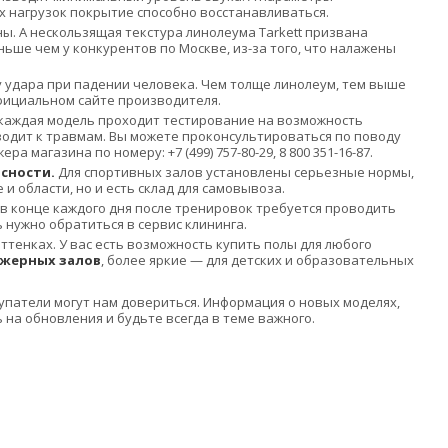
 нагрузок покрытие способно восстанавливаться.
ы. А нескользящая текстура линолеума Tarkett призвана
ьше чем у конкурентов по Москве, из-за того, что налажены
у удара при падении человека. Чем толще линолеум, тем выше
фициальном сайте производителя.
 каждая модель проходит тестирование на возможность
одит к травмам. Вы можете проконсультироваться по поводу
магазина по номеру: +7 (499) 757-80-29, 8 800 351-16-87.
сности.
Для спортивных залов установлены серьезные нормы,
 и области, но и есть склад для самовывоза.
в конце каждого дня после тренировок требуется проводить
 нужно обратиться в сервис клининга.
тенках. У вас есть возможность купить полы для любого
ажерных залов
, более яркие — для детских и образовательных
упатели могут нам довериться. Информация о новых моделях,
на обновления и будьте всегда в теме важного.