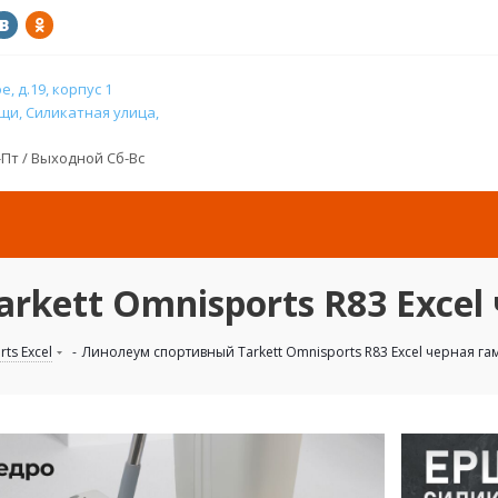
, д.19, корпус 1
и, Силикатная улица,
н-Пт / Выходной Сб-Вс
kett Omnisports R83 Excel
ts Excel
-
Линолеум спортивный Tarkett Omnisports R83 Excel черная га