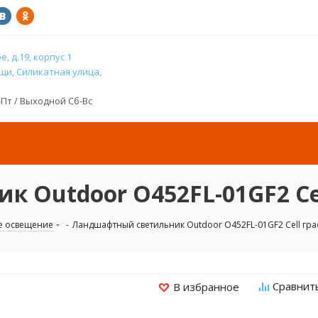
, д.19, корпус 1
и, Силикатная улица,
н-Пт / Выходной Сб-Вс
 Outdoor O452FL-01GF2 Cel
е освещение
-
Ландшафтный светильник Outdoor O452FL-01GF2 Cell гра