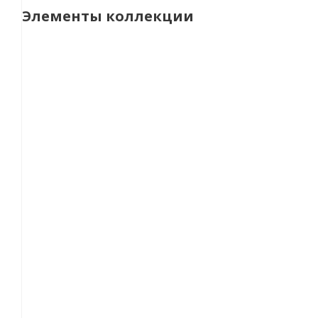
Элементы коллекции
НОВИНКА
Люстра потолочная Lumion Felisiti цвет белый арт. 
12 590
руб.
/шт