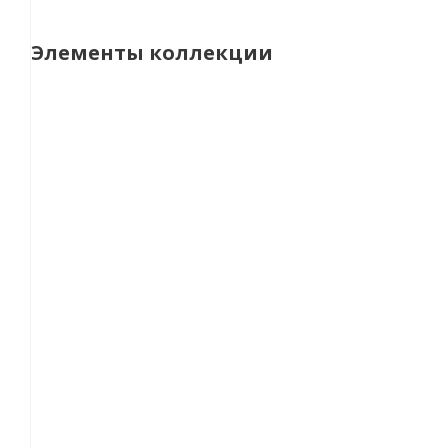
Элементы коллекции
Встраиваемый светильник Novotech Pattern 370492 
500
руб.
/шт