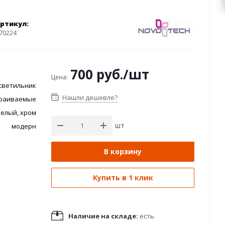
ртикул:
70224
700
руб.
/шт
Цена:
светильник
Нашли дешевле?
раиваемые
белый, хром
шт
модерн
В корзину
Купить в 1 клик
Наличие на складе:
есть