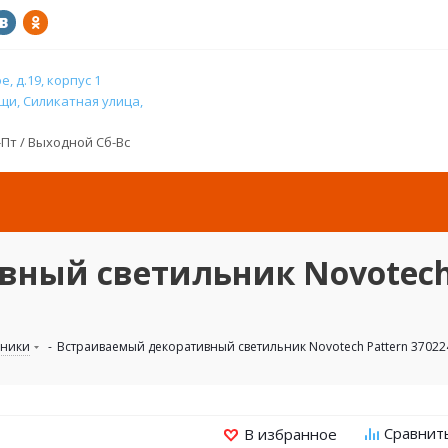
, д.19, корпус 1
и, Силикатная улица,
н-Пт / Выходной Сб-Вс
ный светильник Novotech 
ьники
-
Встраиваемый декоративный светильник Novotech Pattern 370224