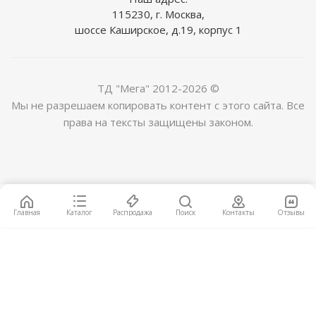
115230, г. Москва,
шоссе Каширское, д.19, корпус 1
ТД "Мега" 2012-2026 ©
Мы не разрешаем копировать контент с этого сайта. Все
права на тексты защищены законом.
Потолочный светильник Maytoni Coupe C046CL-
03G
14 990
руб.
/шт
Главная
Каталог
Распродажа
Поиск
Контакты
Отзывы