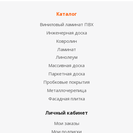
Каталог
Виниловый ламинат ПВХ
Инженерная доска
Ковролин
Ламинат
Линолеум
Настенный светильник Odeon Light Flavio
6632/15WL LED 15W
Массивная доска
19 560
руб.
/шт
Паркетная доска
Пробковые покрытия
Металлочерепица
Фасадная плитка
Личный кабинет
Мои заказы
Мои подписки