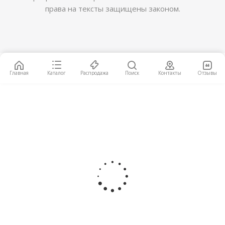
права на тексты защищены законом.
Подвес Odeon Light Flari 4810/1 E14 40 Вт
8 940
руб.
/шт
Главная
Каталог
Распродажа
Поиск
Контакты
Отзывы
Подвес Odeon Light Roofi 4753/1 E27 60 Вт
7 470
руб.
/шт