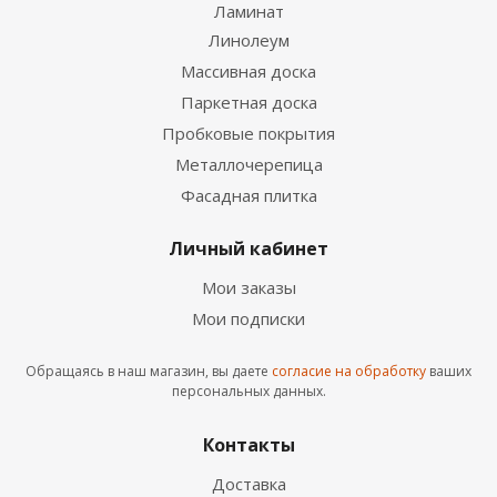
Ламинат
Линолеум
Светильник подвесной с механизмом
регулировки высоты, провод 2м Novotech Sfero
Массивная доска
цвет белый арт. 359341 3000K 7W LED
Паркетная доска
7 520
руб.
/шт
Пробковые покрытия
Металлочерепица
Фасадная плитка
Личный кабинет
Мои заказы
Мои подписки
Обращаясь в наш магазин, вы даете
согласие на обработку
ваших
персональных данных.
Подвесной светильник Freya Roslyn FR4003PL-08W
40W белый
Контакты
12 860
руб.
/шт
Доставка