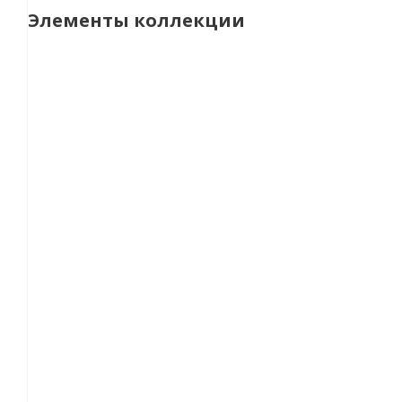
Элементы коллекции
НОВИНКА
Люстра потолочная Lumion Felisiti цвет белый арт. 
12 590
руб.
/шт