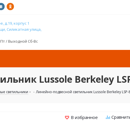
, д.19, корпус 1
и, Силикатная улица,
н-Пт / Выходной Сб-Вс
льник Lussole Berkeley LS
ные светильники
-
Линейно-подвесной светильник Lussole Berkeley LSP