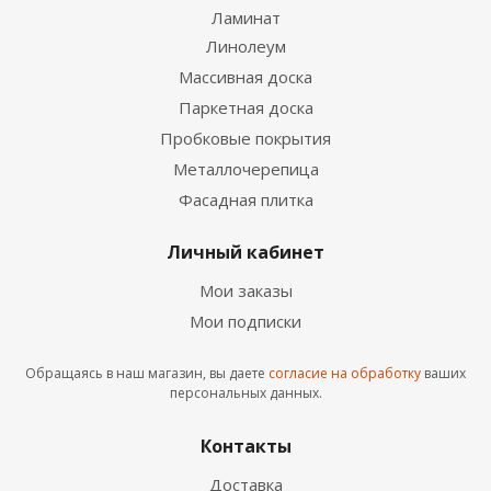
Ламинат
Линолеум
Виниловый ламинат SPC Stepton Timeless Classic
Орех Светлый
Массивная доска
2
2 850
руб.
/м
Паркетная доска
Пробковые покрытия
Подробнее
Металлочерепица
Фасадная плитка
НОВИНКА
Личный кабинет
Мои заказы
Мои подписки
Обращаясь в наш магазин, вы даете
согласие на обработку
ваших
персональных данных.
Виниловый пол StoneWood Classic SW 1026
Контакты
Аррибено
2
1 599
руб.
/м
Доставка