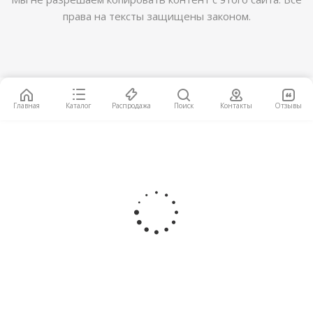
НОВИНКА
права на тексты защищены законом.
Главная
Каталог
Распродажа
Поиск
Контакты
Отзывы
Виниловая SPC плитка ПВХ Art Vinyl Tarkett
Future House Kerri
2
2 260
руб.
/м
Подробнее