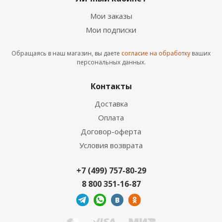
Мои заказы
Мои подписки
Обращаясь в наш магазин, вы даете
согласие на обработку
ваших
SPC ламинат Cronafloor Radical Chiс Флитвуд
персональных данных.
RC005
Контакты
Доставка
НОВИНКА
Оплата
Договор-оферта
Условия возврата
+7 (499) 757-80-29
8 800 351-16-87
SPC ламинат Cronafloor Joli Зиркон J1006