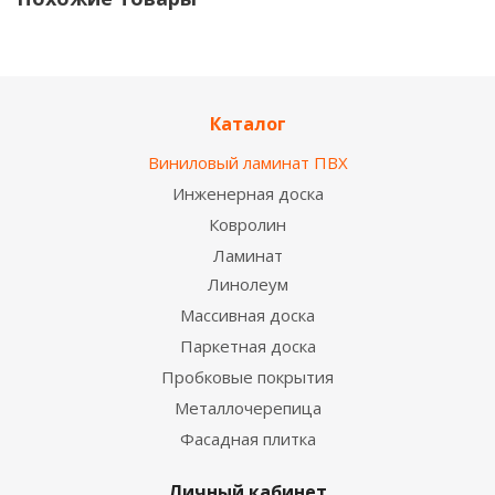
Каталог
Виниловый ламинат ПВХ
Инженерная доска
Ковролин
Ламинат
Линолеум
SPC покрытие Westerhof Vivace Капри 625*125*4
мм
Массивная доска
2
2 150
руб.
/м
Паркетная доска
Пробковые покрытия
Металлочерепица
НОВИНКА
Фасадная плитка
Личный кабинет