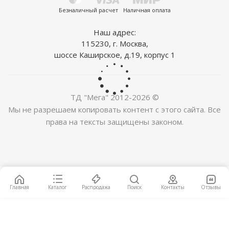
НОВИНКА
Безналичный расчет
Наличная оплата
Наш адрес:
115230, г. Москва,
шоссе Каширское, д.19, корпус 1
ТД "Мега" 2012-2026 ©
Виниловый ламинат SPC Stepton Urban ST 1118
Мы не разрешаем копировать контент с этого сайта. Все
2
2 060
руб.
/м
права на тексты защищены законом.
НОВИНКА
Главная
Каталог
Распродажа
Поиск
Контакты
Отзывы