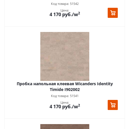
Код товара: 51542
Цена:
2
4 170
руб.
/м
Пробка напольная клеевая Wicanders Identity
Timide I902002
Код товара: 51541
Цена:
2
4 170
руб.
/м