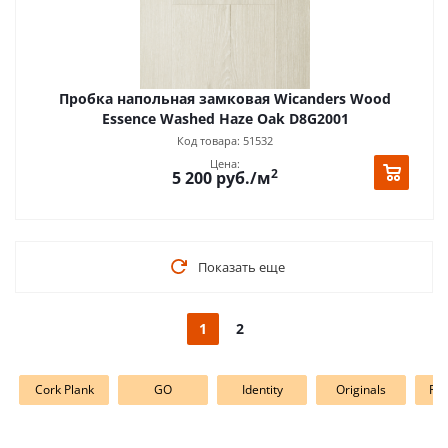
Пробка напольная замковая Wicanders Wood
Essence Washed Haze Oak D8G2001
Код товара: 51532
Цена:
2
5 200
руб.
/м
Показать еще
1
2
Cork Plank
GO
Identity
Originals
Per