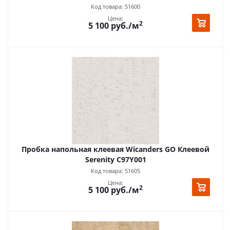
Код товара: 51600
Цена:
2
5 100
руб.
/м
Пробка напольная клеевая Wicanders GO Клеевой
Serenity C97Y001
Код товара: 51605
Цена:
2
5 100
руб.
/м