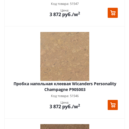
Код товара: 51547
Цена:
2
3 872
руб.
/м
Пробка напольная клеевая Wicanders Personality
Champagne P905003
Код товара: 51546
Цена:
2
3 872
руб.
/м