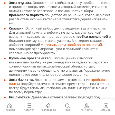
Зона отдыха.
Экологичная стойкая к износу пробка — теплое
и приятное покрытие, но еще и изящный элемент дизайна. В
онлайн-каталоге реализована возможность выбора
пробкового паркета
по цветовому решению, который может
разработать особый интерьер в стилистике деревенский или
эко.
Спальня.
Отличный выбор для помещения, где жилец спит.
Для спальной комнаты ребенка не используется светлый
вариант — художественное творчество с
пробки напольной
в
большинстве случаев тяжело удалить. В интернет каталоге
добавлен широкий
модельный ряд пробковых покрытий
,
помогающих сформировать уют в спальной комнате и
современно ее преобразить.
Кухонное пространство.
В помещениях с высокой
влажностью пробку не рекомендуется укладывать. Вероятно
хочется уложить ее как дизайнерский объект, тогда с
движениями в зоне обеда полотно справится. Горожане точно
оценят такое оригинальное трендовое решение.
Зона балкона.
Для неотапливаемого помещение
пробковая
плитка
подойдет отлично. В зимнее время года — пол и стены
всегда будут теплыми. Расположить плиты из пробки можно
по всему периметру.
Библиотека.
Древесные оттенки отлично подходят под
строгий интерьер. Сборники книг, документы, стол с
компьютером — подобные атрибуты рассчитаны на
экологичность в дизайне. А что может быть более
Главная
Каталог
Распродажа
Поиск
Контакты
Отзывы
натуральным на полу, как пробка, которую просто купить в