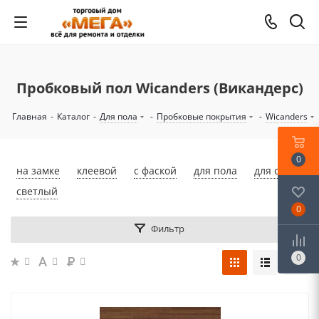
Пробковый пол Wicanders (Викандерс)
Главная
-
Каталог
-
Для пола
-
Пробковые покрытия
-
Wicanders
0
на замке
клеевой
с фаской
для пола
для стен
светлый
0
Фильтр
0