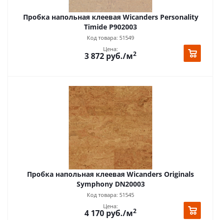
Пробка напольная клеевая Wicanders Personality
Timide P902003
Код товара: 51549
Цена:
2
3 872
руб.
/м
Пробка напольная клеевая Wicanders Originals
Symphony DN20003
Код товара: 51545
Цена:
2
4 170
руб.
/м