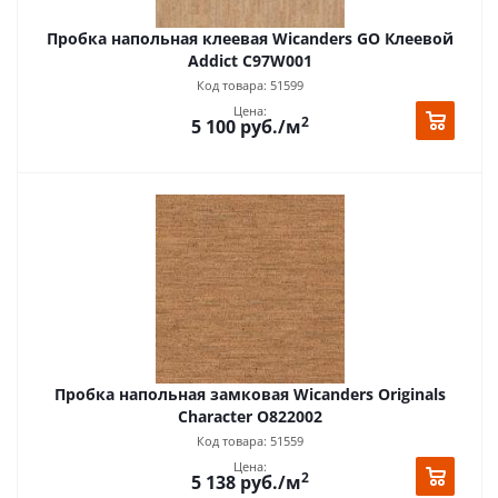
Пробка напольная клеевая Wicanders GO Клеевой
Addict C97W001
Код товара: 51599
Цена:
2
5 100
руб.
/м
Пробка напольная замковая Wicanders Originals
Character O822002
Код товара: 51559
Цена:
2
5 138
руб.
/м