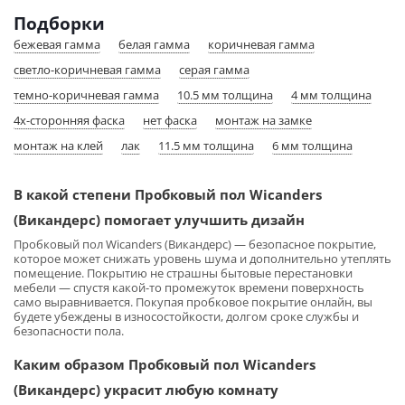
Подборки
бежевая гамма
белая гамма
коричневая гамма
светло-коричневая гамма
серая гамма
темно-коричневая гамма
10.5 мм толщина
4 мм толщина
4х-сторонняя фаска
нет фаска
монтаж на замке
монтаж на клей
лак
11.5 мм толщина
6 мм толщина
В какой степени Пробковый пол Wicanders
(Викандерс) помогает улучшить дизайн
Пробковый пол Wicanders (Викандерс) — безопасное покрытие,
которое может снижать уровень шума и дополнительно утеплять
помещение. Покрытию не страшны бытовые перестановки
мебели — спустя какой-то промежуток времени поверхность
само выравнивается. Покупая пробковое покрытие онлайн, вы
будете убеждены в износостойкости, долгом сроке службы и
безопасности пола.
Каким образом Пробковый пол Wicanders
(Викандерс) украсит любую комнату