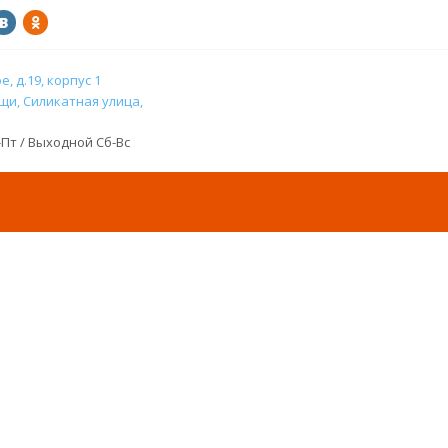
, д.19, корпус 1
и, Силикатная улица,
н-Пт / Выходной Сб-Вс