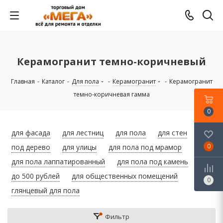
Керамогранит темно-коричневый
Главная
-
Каталог
-
Для пола
-
Керамогранит
-
Керамогранит
темно-коричневая гамма
0
для фасада
для лестниц
для пола
для стен
0
под дерево
для улицы
для пола под мрамор
для пола лаппатированный
для пола под камень
до 500 рублей
для общественных помещений
0
глянцевый для пола
Фильтр