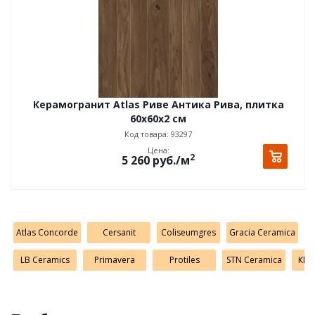
Керамогранит Atlas Риве Антика Рива, плитка
60x60x2 см
Код товара: 93297
Цена:
2
5 260
руб.
/м
Atlas Concorde
Cersanit
Coliseumgres
Gracia Ceramica
LB Ceramics
Primavera
Protiles
STN Ceramica
КЕР