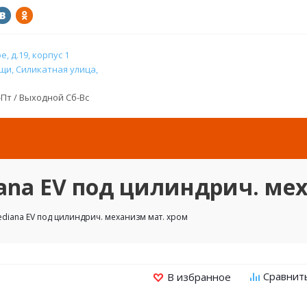
, д.19, корпус 1
и, Силикатная улица,
н-Пт / Выходной Сб-Вс
ana EV под цилиндрич. ме
diana EV под цилиндрич. механизм мат. хром